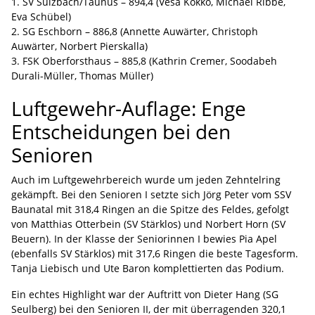
1. SV Sulzbach/Taunus – 894,4 (Vesa Kokko, Michael Ribbe,
Eva Schübel)
2. SG Eschborn – 886,8 (Annette Auwärter, Christoph
Auwärter, Norbert Pierskalla)
3. FSK Oberforsthaus – 885,8 (Kathrin Cremer, Soodabeh
Durali-Müller, Thomas Müller)
Luftgewehr-Auflage: Enge
Entscheidungen bei den
Senioren
Auch im Luftgewehrbereich wurde um jeden Zehntelring
gekämpft. Bei den Senioren I setzte sich Jörg Peter vom SSV
Baunatal mit 318,4 Ringen an die Spitze des Feldes, gefolgt
von Matthias Otterbein (SV Stärklos) und Norbert Horn (SV
Beuern). In der Klasse der Seniorinnen I bewies Pia Apel
(ebenfalls SV Stärklos) mit 317,6 Ringen die beste Tagesform.
Tanja Liebisch und Ute Baron komplettierten das Podium.
Ein echtes Highlight war der Auftritt von Dieter Hang (SG
Seulberg) bei den Senioren II, der mit überragenden 320,1