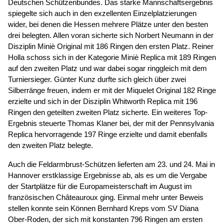
Deutschen Schützenbundes. Das starke Mannschaftsergebnis
spiegelte sich auch in den exzellenten Einzelplatzierungen
wider, bei denen die Hessen mehrere Plätze unter den besten
drei belegten. Allen voran sicherte sich Norbert Neumann in der
Disziplin Miniè Original mit 186 Ringen den ersten Platz. Reiner
Holla schoss sich in der Kategorie Miniè Replica mit 189 Ringen
auf den zweiten Platz und war dabei sogar ringgleich mit dem
Turniersieger. Günter Kunz durfte sich gleich über zwei
Silberränge freuen, indem er mit der Miquelet Original 182 Ringe
erzielte und sich in der Disziplin Whitworth Replica mit 196
Ringen den geteilten zweiten Platz sicherte. Ein weiteres Top-
Ergebnis steuerte Thomas Klaner bei, der mit der Pennsylvania
Replica hervorragende 197 Ringe erzielte und damit ebenfalls
den zweiten Platz belegte.
Auch die Feldarmbrust-Schützen lieferten am 23. und 24. Mai in
Hannover erstklassige Ergebnisse ab, als es um die Vergabe
der Startplätze für die Europameisterschaft im August im
französischen Châteauroux ging. Einmal mehr unter Beweis
stellen konnte sein Können Bernhard Kreps vom SV Diana
Ober-Roden, der sich mit konstanten 796 Ringen am ersten