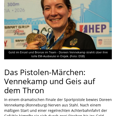
Gold im Einzel und Bronze im Team - Doreen Vennekamp strahlt über ihre
tolle EM-Ausbeute in Osijek. (Foto: DSB)
Das Pistolen-Märchen:
Vennekamp und Geis auf
dem Thron
In einem dramatischen Finale der Sportpistole bewies Doreen
Vennekamp (Ronneburg) Nerven aus Stahl. Nach einem
mäßigen Start und einer regelrechten Achterbahnfahrt der
Gefühle kämpfte sie sich durch zwei Stechen bis ins Gold-