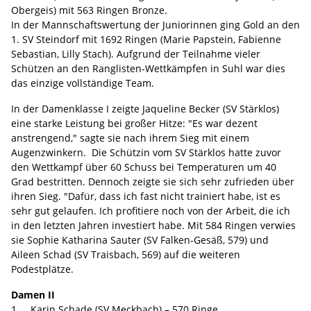
Obergeis) mit 563 Ringen Bronze.
In der Mannschaftswertung der Juniorinnen ging Gold an den
1. SV Steindorf mit 1692 Ringen (Marie Papstein, Fabienne
Sebastian, Lilly Stach). Aufgrund der Teilnahme vieler
Schützen an den Ranglisten-Wettkämpfen in Suhl war dies
das einzige vollständige Team.
In der Damenklasse I zeigte Jaqueline Becker (SV Stärklos)
eine starke Leistung bei großer Hitze: "Es war dezent
anstrengend," sagte sie nach ihrem Sieg mit einem
Augenzwinkern. Die Schützin vom SV Stärklos hatte zuvor
den Wettkampf über 60 Schuss bei Temperaturen um 40
Grad bestritten. Dennoch zeigte sie sich sehr zufrieden über
ihren Sieg. "Dafür, dass ich fast nicht trainiert habe, ist es
sehr gut gelaufen. Ich profitiere noch von der Arbeit, die ich
in den letzten Jahren investiert habe. Mit 584 Ringen verwies
sie Sophie Katharina Sauter (SV Falken-Gesäß, 579) und
Aileen Schad (SV Traisbach, 569) auf die weiteren
Podestplätze.
Damen II
1. Karin Schade (SV Meckbach) – 570 Ringe