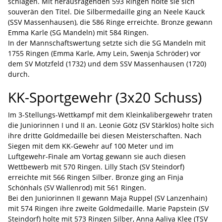
schlagen. Mit herausragenden 593 Ringen holte sie sich
souverän den Titel. Die Silbermedaille ging an Neele Kauck
(SSV Massenhausen), die 586 Ringe erreichte. Bronze gewann
Emma Karle (SG Mandeln) mit 584 Ringen.
In der Mannschaftswertung setzte sich die SG Mandeln mit
1755 Ringen (Emma Karle, Amy Lein, Swenja Schröder) vor
dem SV Motzfeld (1732) und dem SSV Massenhausen (1720)
durch.
KK-Sportgewehr (3x20 Schuss)
Im 3-Stellungs-Wettkampf mit dem Kleinkalibergewehr traten
die Juniorinnen I und II an. Leonie Götz (SV Stärklos) holte sich
ihre dritte Goldmedaille bei diesen Meisterschaften. Nach
Siegen mit dem KK-Gewehr auf 100 Meter und im
Luftgewehr-Finale am Vortag gewann sie auch diesen
Wettbewerb mit 570 Ringen. Lilly Stach (SV Steindorf)
erreichte mit 566 Ringen Silber. Bronze ging an Finja
Schönhals (SV Wallenrod) mit 561 Ringen.
Bei den Juniorinnen II gewann Maja Ruppel (SV Lanzenhain)
mit 574 Ringen ihre zweite Goldmedaille. Marie Papstein (SV
Steindorf) holte mit 573 Ringen Silber, Anna Aaliya Klee (TSV