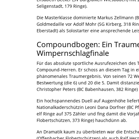
Seligenstadt, 179 Ringe).
Die Masterklasse dominierte Markus Zellmann (BC
Goldmedaille vor Adolf Mohr (SG Kirberg, 318 Ring
Eberstadt) als Solostarter eine ansprechende Lei
Compoundbogen: Ein Traume
Wimpernschlagfinale
Für das absolute sportliche Ausrufezeichen des 
Compound-Herren. Er schoss an diesem Tag in ein
phänomenales Traumergebnis. Von seinen 72 Wert
Bestwertung (die 6) und 20 die 5. Damit distanz
Christopher Peters (BC Babenhausen, 382 Ringe) 
Ein hochspannendes Duell auf Augenhöhe liefe
Nationalkaderschützin Leoni Dana Dorfner (BC Pfe
elf Ringe auf 375 Zähler und fing damit die Vorj
Flobertschützen, 373 Ringe) hauchdünn ab.
An Dramatik kaum zu überbieten war die Entsch
(Offenbacher Flobertschützen) als auch Ralf He