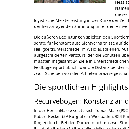
Hessis
Namen 
dieses
logistische Meisterleistung in der Kürze der Zeit
der hervorragenden Stimmung unter den Aktive
Die äußeren Bedingungen spielten den Sportlern 
sorgte für konstant gute Sichtverhältnisse auf 
Helligkeitsunterschiede im Wald ausblieben. Auf
ausgeschilderten Parcours, der die Schützen üb
mussten insgesamt 24 Ziele in unterschiedliche
Feldbogensport üblich, war die Distanz bei der H
zwölf Scheiben von den Athleten präzise geschä
Die sportlichen Highlight
Recurvebogen: Konstanz an d
In der Herrenklasse setzte sich Tobias Marx (PS
Robert Becker (SV Burgfalken Wiesbaden, 324 Rin
Ringe) durch. Bei den Damen machten zwei Starte
Elisabeth Becker (SV Burgfalken Wiesbaden) mit 