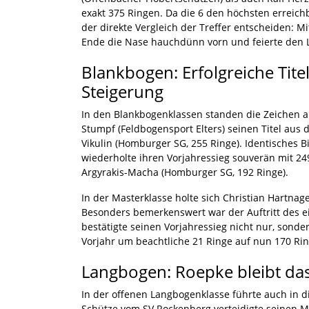
exakt 375 Ringen. Da die 6 den höchsten erreich
der direkte Vergleich der Treffer entscheiden: M
Ende die Nase hauchdünn vorn und feierte den L
Blankbogen: Erfolgreiche Tite
Steigerung
In den Blankbogenklassen standen die Zeichen au
Stumpf (Feldbogensport Elters) seinen Titel aus
Vikulin (Homburger SG, 255 Ringe). Identisches B
wiederholte ihren Vorjahressieg souverän mit 24
Argyrakis-Macha (Homburger SG, 192 Ringe).
In der Masterklasse holte sich Christian Hartnage
Besonders bemerkenswert war der Auftritt des ei
bestätigte seinen Vorjahressieg nicht nur, sonde
Vorjahr um beachtliche 21 Ringe auf nun 170 Rin
Langbogen: Roepke bleibt da
In der offenen Langbogenklasse führte auch in d
Schütze vom SV Rockenberg verteidigte seinen Me