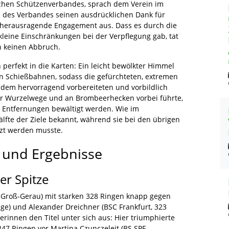
chen Schützenverbandes, sprach dem Verein im
des Verbandes seinen ausdrücklichen Dank für
 herausragende Engagement aus. Dass es durch die
 kleine Einschränkungen bei der Verpflegung gab, tat
n keinen Abbruch.
perfekt in die Karten: Ein leicht bewölkter Himmel
den Schießbahnen, sodass die gefürchteten, extremen
 dem hervorragend vorbereiteten und vorbildlich
er Wurzelwege und an Brombeerhecken vorbei führte,
n Entfernungen bewältigt werden. Wie im
älfte der Ziele bekannt, während sie bei den übrigen
tzt werden musste.
s und Ergebnisse
er Spitze
G Groß-Gerau) mit starken 328 Ringen knapp gegen
ge) und Alexander Dreichner (BSC Frankfurt, 323
rinnen den Titel unter sich aus: Hier triumphierte
247 Ringen vor Martina Czunczeleit (BS SPF