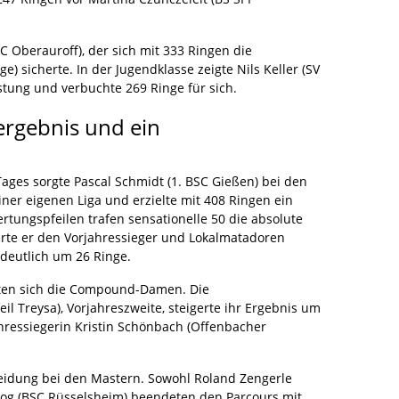
 Oberauroff), der sich mit 333 Ringen die
e) sicherte. In der Jugendklasse zeigte Nils Keller (SV
stung und verbuchte 269 Ringe für sich.
rgebnis und ein
Tages sorgte Pascal Schmidt (1. BSC Gießen) bei den
er eigenen Liga und erzielte mit 408 Ringen ein
ungspfeilen trafen sensationelle 50 die absolute
ierte er den Vorjahressieger und Lokalmatadoren
deutlich um 26 Ringe.
rten sich die Compound-Damen. Die
il Treysa), Vorjahreszweite, steigerte ihr Ergebnis um
ahressiegerin Kristin Schönbach (Offenbacher
eidung bei den Mastern. Sowohl Roland Zengerle
rzog (BSC Rüsselsheim) beendeten den Parcours mit