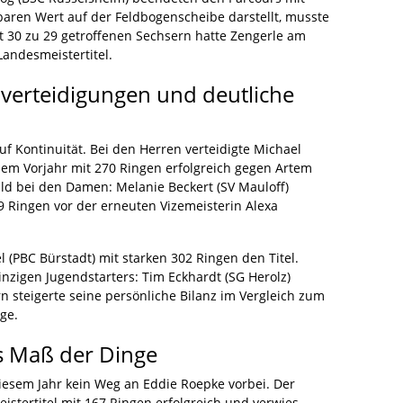
baren Wert auf der Feldbogenscheibe darstellt, musste
it 30 zu 29 getroffenen Sechsern hatte Zengerle am
andesmeistertitel.
lverteidigungen und deutliche
f Kontinuität. Bei den Herren verteidigte Michael
 dem Vorjahr mit 270 Ringen erfolgreich gegen Artem
ild bei den Damen: Melanie Beckert (SV Mauloff)
9 Ringen vor der erneuten Vizemeisterin Alexa
l (PBC Bürstadt) mit starken 302 Ringen den Titel.
nzigen Jugendstarters: Tim Eckhardt (SG Herolz)
rn steigerte seine persönliche Bilanz im Vergleich zum
ge.
s Maß der Dinge
iesem Jahr kein Weg an Eddie Roepke vorbei. Der
istertitel mit 167 Ringen erfolgreich und verwies