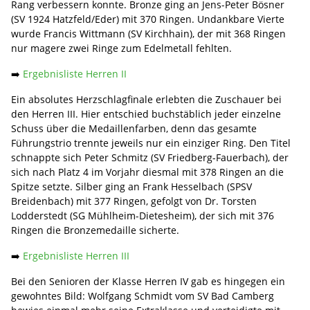
Rang verbessern konnte. Bronze ging an Jens-Peter Bösner
(SV 1924 Hatzfeld/Eder) mit 370 Ringen. Undankbare Vierte
wurde Francis Wittmann (SV Kirchhain), der mit 368 Ringen
nur magere zwei Ringe zum Edelmetall fehlten.
➡️
Ergebnisliste Herren II
Ein absolutes Herzschlagfinale erlebten die Zuschauer bei
den Herren III. Hier entschied buchstäblich jeder einzelne
Schuss über die Medaillenfarben, denn das gesamte
Führungstrio trennte jeweils nur ein einziger Ring. Den Titel
schnappte sich Peter Schmitz (SV Friedberg-Fauerbach), der
sich nach Platz 4 im Vorjahr diesmal mit 378 Ringen an die
Spitze setzte. Silber ging an Frank Hesselbach (SPSV
Breidenbach) mit 377 Ringen, gefolgt von Dr. Torsten
Lodderstedt (SG Mühlheim-Dietesheim), der sich mit 376
Ringen die Bronzemedaille sicherte.
➡️
Ergebnisliste Herren III
Bei den Senioren der Klasse Herren IV gab es hingegen ein
gewohntes Bild: Wolfgang Schmidt vom SV Bad Camberg