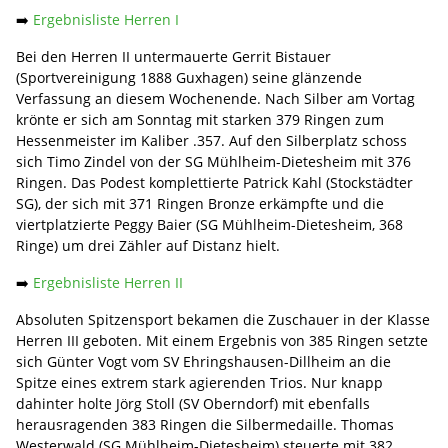
➡️
Ergebnisliste Herren I
Bei den Herren II untermauerte Gerrit Bistauer
(Sportvereinigung 1888 Guxhagen) seine glänzende
Verfassung an diesem Wochenende. Nach Silber am Vortag
krönte er sich am Sonntag mit starken 379 Ringen zum
Hessenmeister im Kaliber .357. Auf den Silberplatz schoss
sich Timo Zindel von der SG Mühlheim-Dietesheim mit 376
Ringen. Das Podest komplettierte Patrick Kahl (Stockstädter
SG), der sich mit 371 Ringen Bronze erkämpfte und die
viertplatzierte Peggy Baier (SG Mühlheim-Dietesheim, 368
Ringe) um drei Zähler auf Distanz hielt.
➡️
Ergebnisliste Herren II
Absoluten Spitzensport bekamen die Zuschauer in der Klasse
Herren III geboten. Mit einem Ergebnis von 385 Ringen setzte
sich Günter Vogt vom SV Ehringshausen-Dillheim an die
Spitze eines extrem stark agierenden Trios. Nur knapp
dahinter holte Jörg Stoll (SV Oberndorf) mit ebenfalls
herausragenden 383 Ringen die Silbermedaille. Thomas
Westerwald (SG Mühlheim-Dietesheim) steuerte mit 382