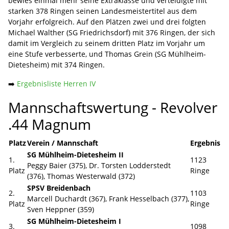
bewies einmal mehr seine Extraklasse und verteidigte mit
starken 378 Ringen seinen Landesmeistertitel aus dem
Vorjahr erfolgreich. Auf den Plätzen zwei und drei folgten
Michael Walther (SG Friedrichsdorf) mit 376 Ringen, der sich
damit im Vergleich zu seinem dritten Platz im Vorjahr um
eine Stufe verbesserte, und Thomas Grein (SG Mühlheim-
Dietesheim) mit 374 Ringen.
➡️
Ergebnisliste Herren IV
Mannschaftswertung - Revolver
.44 Magnum
Platz
Verein / Mannschaft
Ergebnis
SG Mühlheim-Dietesheim II
1.
1123
Peggy Baier (375), Dr. Torsten Lodderstedt
Platz
Ringe
(376), Thomas Westerwald (372)
SPSV Breidenbach
2.
1103
Marcell Duchardt (367), Frank Hesselbach (377),
Platz
Ringe
Sven Heppner (359)
SG Mühlheim-Dietesheim I
3.
1098