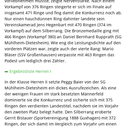
vorliebnehmen musste, zeigte Nervenstärke. Nach einem
Vorkampf von 376 Ringen steigerte er sich im Finale auf
insgesamt 471 Ringe und fing damit die Konkurrenz noch ab.
Nur einen hauchdünnen Ring dahinter landete sein
Vereinskamerad Jens Hegenbart mit 470 Ringen (374 im
Vorkampf) auf dem Silberrang. Die Bronzemedaille ging mit
466 Ringen (Vorkampf 380) an Daniel Bernhard Rupprath (SG
Mühlheim-Dietesheim). Wie eng die Leistungsdichte auf den
vorderen Plätzen war, zeigte auch der vierte Rang: Mario
Bläser (SSV Großenhausen) verpasste mit 463 Ringen das
Podest um lediglich drei Zähler.
➡️
Ergebnisliste Herren I
In der Klasse Herren II setzte Peggy Baier von der SG
Mühlheim-Dietesheim ein dickes Ausrufezeichen. Als eine
der wenigen Frauen im stark besetzten Männerfeld
dominierte sie die Konkurrenz und sicherte sich mit 375
Ringen den verdienten Landestitel, nachdem sie im Vorjahr
den zweiten Platz belegt hatte. Den Silberrang eroberte
Gerrit Bistauer (Sportvereinigung 1888 Guxhagen) mit 372
Ringen, der sich damit im Vergleich zum Vorjahr um einen