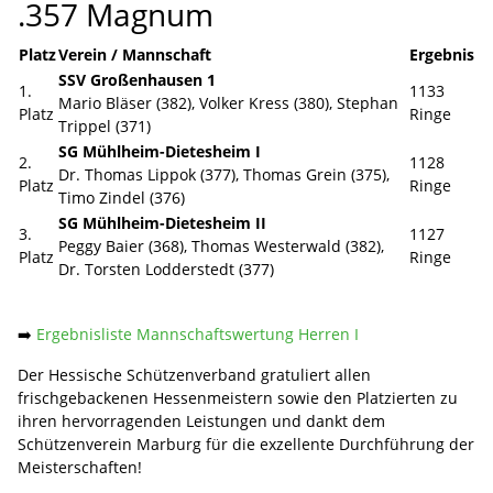
.357 Magnum
Platz
Verein / Mannschaft
Ergebnis
SSV Großenhausen 1
1.
1133
Mario Bläser (382), Volker Kress (380), Stephan
Platz
Ringe
Trippel (371)
SG Mühlheim-Dietesheim I
2.
1128
Dr. Thomas Lippok (377), Thomas Grein (375),
Platz
Ringe
Timo Zindel (376)
SG Mühlheim-Dietesheim II
3.
1127
Peggy Baier (368), Thomas Westerwald (382),
Platz
Ringe
Dr. Torsten Lodderstedt (377)
➡️
Ergebnisliste Mannschaftswertung Herren I
Der Hessische Schützenverband gratuliert allen
frischgebackenen Hessenmeistern sowie den Platzierten zu
ihren hervorragenden Leistungen und dankt dem
Schützenverein Marburg für die exzellente Durchführung der
Meisterschaften!