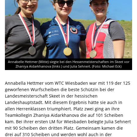
Annabelle Hettmer (Mitte) siegte bei den Hessenmeisterschaften im Skeet vor
Zhaniya Aidarkhanova (links ) und Julia Sehnert. (Foto: Michael Eck)
Annabella Hettmer vom WTC Wiesbaden war mit 119 der 125
geworfenen Wurfscheiben die beste Schützin bei der
Landesmeisterschaft Skeet in der hessischen
Landeshauptstadt. Mit diesem Ergebnis hätte sie auch in
allen Herrenklassen triumphiert. Platz zwei ging an ihre
Teamkollegin Zhaniya Aidarkhanova die auf 101 Scheiben
kam. Bei ihrer ersten LM für Wiesbaden belegte Julia Sehnert
mit 90 Scheiben den dritten Platz. Gemeinsam kamen die
drei auf 310 Scheiben und werden wohl auch in der