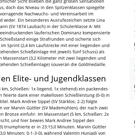
ortlicher Sicht blieben die ganz großen Sensationen
us, doch das Niveau in den Spitzenklassen spiegelte
rvorragende Nachwuchs- und Vereinsarbeit im
d wider. Ein besonderes Ausrufezeichen setzte Lina
nn (SV 1874 Laubach) in der Schülerklasse A: Mit
beeindruckenden läuferischen Dominanz kompensierte
 Schießstand einige Strafrunden und sicherte sich
 im Sprint (2,4 km Laufstrecke mit einer liegenden und
tehenden Schießeinlage mit jeweils fünf Schuss) als
m Massenstart (3,2 Kilometer mit zwei liegenden und
stehenden Schießeinlage) souverän die Goldmedaille.
en Elite- und Jugendklassen
(3 km, Schießen: 1x liegend, 1x stehend) ein packendes
feierte dank einer makellosen Schießleistung (0-0) in
tel. Mark Andree Sippel (SV Stärklos; 2-2) folgte
en vor Marvin Güttler (SV Mademühlen), der nach zwei
n Bronze einfuhr. Im Massenstart (5 km, Schießen: 2x
ischt, und hier bewies Mark Andree Sippel den
3) triumphierte er in 23:15,0 Minuten. Marvin Güttler
13,0 Minuten; 0-1-3-0), während Valentin Hunjadi von