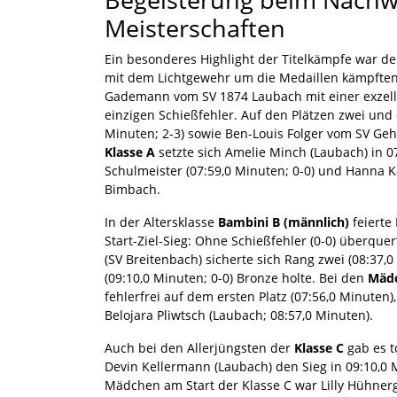
Meisterschaften
Ein besonderes Highlight der Titelkämpfe war der
mit dem Lichtgewehr um die Medaillen kämpften
Gademann vom SV 1874 Laubach mit einer exzell
einzigen Schießfehler. Auf den Plätzen zwei und 
Minuten; 2-3) sowie Ben-Louis Folger vom SV Geha
Klasse A
setzte sich Amelie Minch (Laubach) in 0
Schulmeister (07:59,0 Minuten; 0-0) und Hanna Ka
Bimbach.
In der Altersklasse
Bambini B (männlich)
feierte
Start-Ziel-Sieg: Ohne Schießfehler (0-0) überquer
(SV Breitenbach) sicherte sich Rang zwei (08:37
(09:10,0 Minuten; 0-0) Bronze holte. Bei den
Mädc
fehlerfrei auf dem ersten Platz (07:56,0 Minuten)
Belojara Pliwtsch (Laubach; 08:57,0 Minuten).
Auch bei den Allerjüngsten der
Klasse C
gab es t
Devin Kellermann (Laubach) den Sieg in 09:10,0 M
Mädchen am Start der Klasse C war Lilly Hühnerg