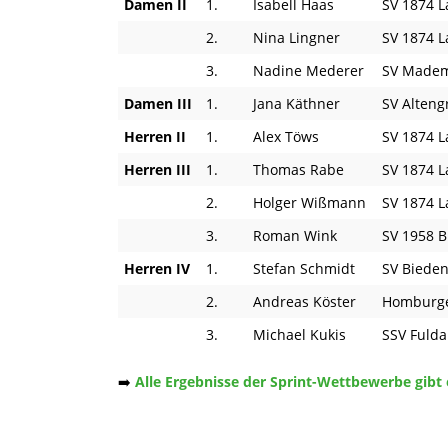
Damen II
1.
Isabell Haas
SV 1874 
2.
Nina Lingner
SV 1874 
3.
Nadine Mederer
SV Madem
Damen III
1.
Jana Käthner
SV Alten
Herren II
1.
Alex Töws
SV 1874 
Herren III
1.
Thomas Rabe
SV 1874 
2.
Holger Wißmann
SV 1874 
3.
Roman Wink
SV 1958 
Herren IV
1.
Stefan Schmidt
SV Biede
2.
Andreas Köster
Homburge
3.
Michael Kukis
SSV Fuld
➡️
Alle Ergebnisse der Sprint-Wettbewerbe gibt e