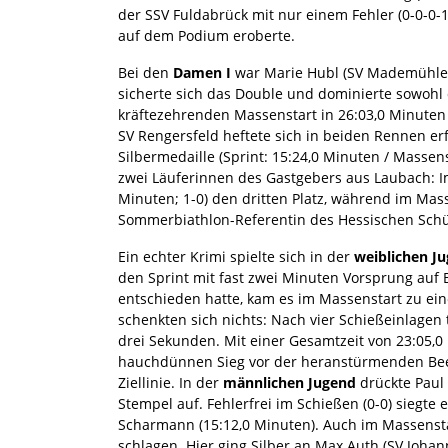
der SSV Fuldabrück mit nur einem Fehler (0-0-0-1
auf dem Podium eroberte.
Bei den
Damen I
war Marie Hubl (SV Mademühlen
sicherte sich das Double und dominierte sowohl d
kräftezehrenden Massenstart in 26:03,0 Minuten 
SV Rengersfeld heftete sich in beiden Rennen er
Silbermedaille (Sprint: 15:24,0 Minuten / Massens
zwei Läuferinnen des Gastgebers aus Laubach: Im
Minuten; 1-0) den dritten Platz, während im Mass
Sommerbiathlon-Referentin des Hessischen Schü
Ein echter Krimi spielte sich in der
weiblichen J
den Sprint mit fast zwei Minuten Vorsprung auf B
entschieden hatte, kam es im Massenstart zu ei
schenkten sich nichts: Nach vier Schießeinlagen 
drei Sekunden. Mit einer Gesamtzeit von 23:05,0 
hauchdünnen Sieg vor der heranstürmenden Beeke
Ziellinie. In der
männlichen Jugend
drückte Paul
Stempel auf. Fehlerfrei im Schießen (0-0) siegte e
Scharmann (15:12,0 Minuten). Auch im Massenstar
schlagen. Hier ging Silber an Max Auth (SV Johan