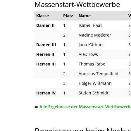
Massenstart-Wettbewerbe
Klasse
Platz
Name
V
Damen II
1.
Isabell Haas
S
2.
Nadine Mederer
S
Damen III
1.
Jana Käthner
S
Herren II
1.
Alex Töws
S
Herren III
1.
Thomas Rabe
S
2.
Andreas Tempelfeld
S
3.
Holger Wißmann
S
Herren IV
1.
Stefan Schmidt
S
➡️
Alle Ergebnisse der Massenstart-Wettbewerbe 
Begeisterung beim Nachw