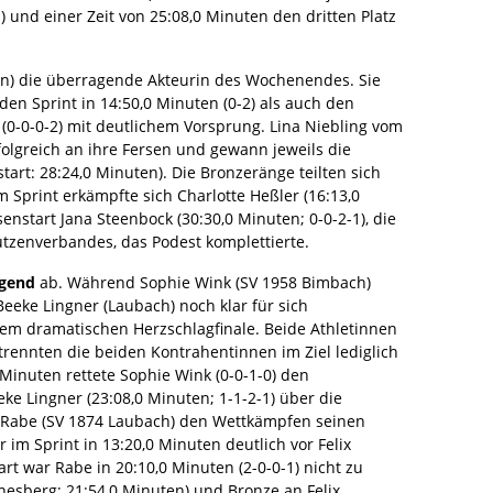
) und einer Zeit von 25:08,0 Minuten den dritten Platz
) die überragende Akteurin des Wochenendes. Sie
en Sprint in 14:50,0 Minuten (0-2) als auch den
(0-0-0-2) mit deutlichem Vorsprung. Lina Niebling vom
folgreich an ihre Fersen und gewann jeweils die
tart: 28:24,0 Minuten). Die Bronzeränge teilten sich
 Sprint erkämpfte sich Charlotte Heßler (16:13,0
enstart Jana Steenbock (30:30,0 Minuten; 0-0-2-1), die
tzenverbandes, das Podest komplettierte.
ugend
ab. Während Sophie Wink (SV 1958 Bimbach)
eeke Lingner (Laubach) noch klar für sich
nem dramatischen Herzschlagfinale. Beide Athletinnen
trennten die beiden Kontrahentinnen im Ziel lediglich
Minuten rettete Sophie Wink (0-0-1-0) den
 Lingner (23:08,0 Minuten; 1-1-2-1) über die
 Rabe (SV 1874 Laubach) den Wettkämpfen seinen
r im Sprint in 13:20,0 Minuten deutlich vor Felix
t war Rabe in 20:10,0 Minuten (2-0-0-1) nicht zu
nesberg; 21:54,0 Minuten) und Bronze an Felix