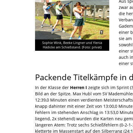
Aus sp
zwar a
die he
Verban
Gadema
einer 
sie am
Sophie Wink, Beeke Lingner und Ylenia
sowohl
Hädicke am Schießstand. (Foto: privat)
einer s
auch i
einer 
Packende Titelkämpfe in d
In der Klasse der
Herren I
zeigte sich im Sprint 
Bild an der Spitze. Max Hubl vom SV Mademühlen 
12:39,0 Minuten einen verdienten Meisterschaftsti
knapp dahinter mit einer Zeit von 13:00,0 Minut
Fehlern im stehenden Anschlag in 13:53,0 Minute
liegend, 2x stehend) wurden die Karten neu gem
längeren Atem: Trotz sechs Schießfehlern (0-2-1-
kletterte im Massenstart auf den Silberrang (24: