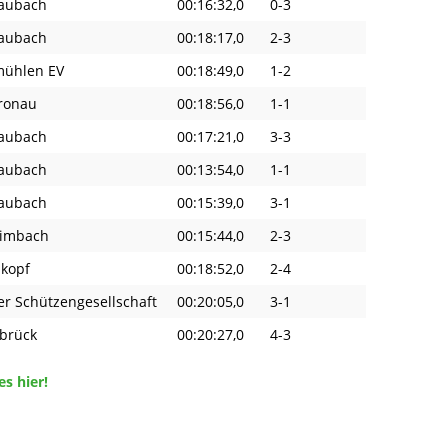
Laubach
00:16:32,0
0-3
Laubach
00:18:17,0
2-3
ühlen EV
00:18:49,0
1-2
gronau
00:18:56,0
1-1
Laubach
00:17:21,0
3-3
Laubach
00:13:54,0
1-1
Laubach
00:15:39,0
3-1
Bimbach
00:15:44,0
2-3
nkopf
00:18:52,0
2-4
r Schützengesellschaft
00:20:05,0
3-1
abrück
00:20:27,0
4-3
s hier!