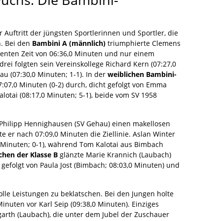
 Auftritt der jüngsten Sportlerinnen und Sportler, die
. Bei den
Bambini A (männlich)
triumphierte Clemens
enten Zeit von 06:36,0 Minuten und nur einem
drei folgten sein Vereinskollege Richard Kern (07:27,0
u (07:30,0 Minuten; 1-1). In der
weiblichen Bambini-
7:07,0 Minuten (0-2) durch, dicht gefolgt von Emma
lotai (08:17,0 Minuten; 5-1), beide vom SV 1958
 Philipp Hennighausen (SV Gehau) einen makellosen
te er nach 07:09,0 Minuten die Ziellinie. Aslan Winter
,0 Minuten; 0-1), während Tom Kalotai aus Bimbach
hen der Klasse B
glänzte Marie Krannich (Laubach)
, gefolgt von Paula Jost (Bimbach; 08:03,0 Minuten) und
olle Leistungen zu beklatschen. Bei den Jungen holte
inuten vor Karl Seip (09:38,0 Minuten). Einziges
arth (Laubach), die unter dem Jubel der Zuschauer