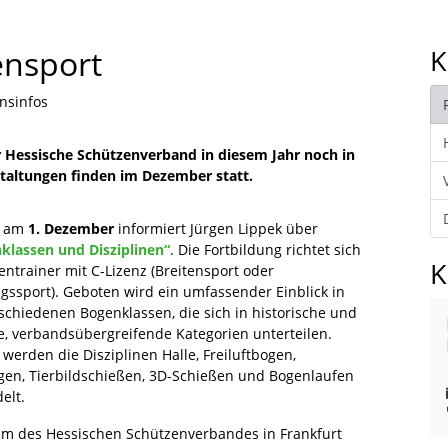
ensport
K
nsinfos
r Hessische Schützenverband in diesem Jahr noch in
altungen finden im Dezember statt.
s am
1. Dezember
informiert Jürgen Lippek über
klassen und Disziplinen“
. Die Fortbildung richtet sich
K
ntrainer mit C-Lizenz (Breitensport oder
ngssport). Geboten wird ein umfassender Einblick in
rschiedenen Bogenklassen, die sich in historische und
le, verbandsübergreifende Kategorien unterteilen.
werden die Disziplinen Halle, Freiluftbogen,
gen, Tierbildschießen, 3D-Schießen und Bogenlaufen
elt.
um des Hessischen Schützenverbandes in Frankfurt