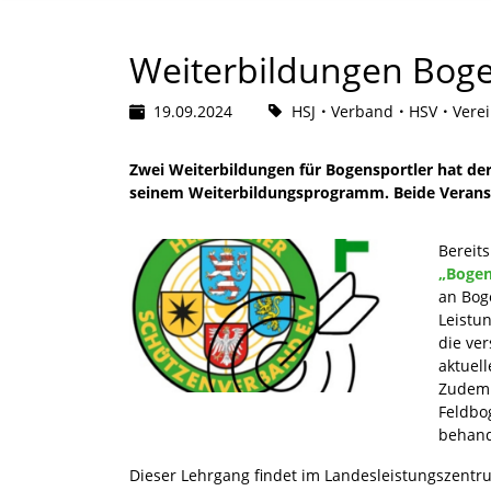
Weiterbildungen Bog
19.09.2024
HSJ
Verband
HSV
Verei
Zwei Weiterbildungen für Bogensportler hat de
seinem Weiterbildungsprogramm. Beide Veranst
Bereit
„Bogen
an Boge
Leistu
die ve
aktuel
Zudem 
Feldbo
behand
Dieser Lehrgang findet im Landesleistungszentr