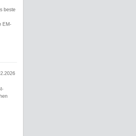
s beste
ie EM-
02.2026
t-
chen