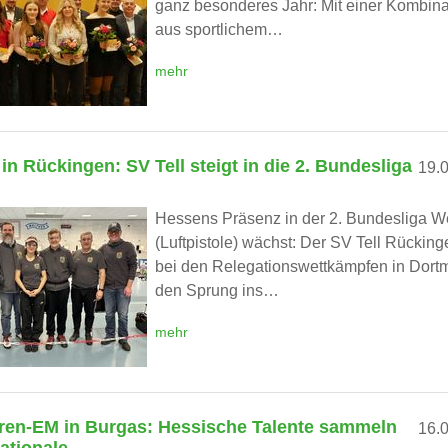
ganz besonderes Jahr: Mit einer Kombina
aus sportlichem…
mehr
 in Rückingen: SV Tell steigt in die 2. Bundesliga
19.
Hessens Präsenz in der 2. Bundesliga W
(Luftpistole) wächst: Der SV Tell Rücking
bei den Relegationswettkämpfen in Dor
den Sprung ins…
mehr
ren-EM in Burgas: Hessische Talente sammeln
16.