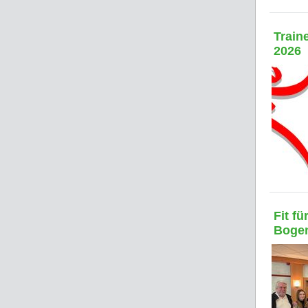
Train
2026
Fit f
Boge