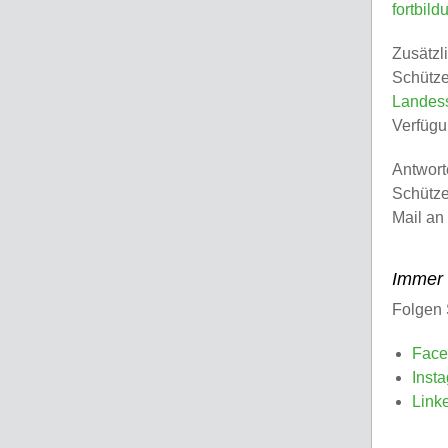
fortbild
Zusätzl
Schütze
Landes
Verfügu
Antwort
Schütze
Mail an
Immer g
Folgen 
Face
Inst
Link