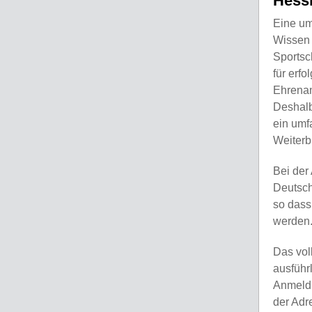
Hess
Eine um
Wissen 
Sportsc
für erfo
Ehrenam
Deshalb
ein umf
Weiterb
Bei der
Deutsc
so dass
werden
Das vol
ausführ
Anmeldu
der Adr