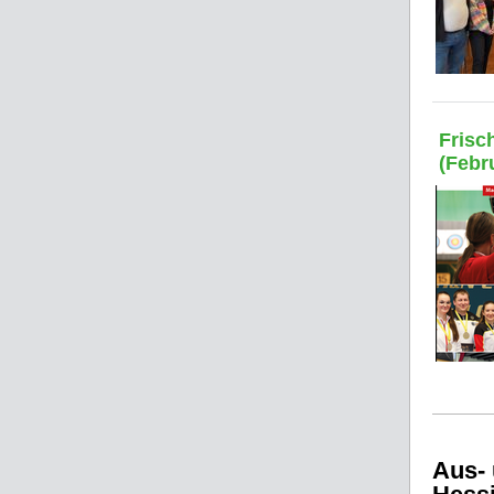
Frisc
(Febru
Aus- 