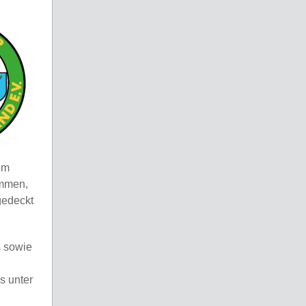
em
mmen,
gedeckt
 sowie
s unter