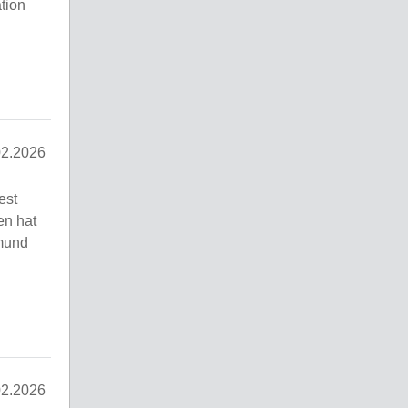
tion
02.2026
est
en hat
tmund
02.2026