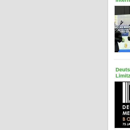
inter
Deuts
Limit