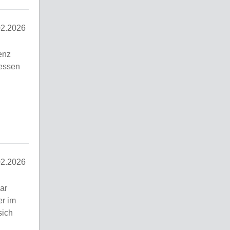
02.2026
zenz
Hessen
02.2026
ar
er im
sich