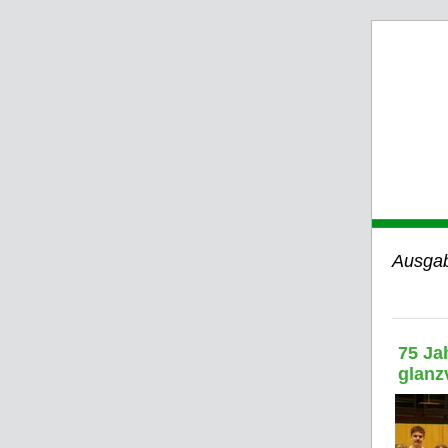
Ausgab
75 Ja
glanz