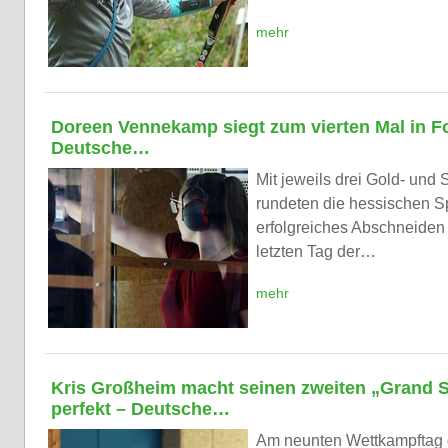
mehr
Doreen Vennekamp siegt zum vierten Mal in Fo
Deutsche…
Mit jeweils drei Gold- und 
rundeten die hessischen Sp
erfolgreiches Abschneiden
letzten Tag der…
mehr
Kris Großheim macht seinen zweiten „Grand 
perfekt – Deutsche…
Am neunten Wettkampftag 