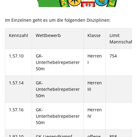
Im Einzelnen geht es um die folgenden Disziplinen:
Kennzahl
Wettbewerb
Klasse
Limit
Mannschaft
1.57.10
GK-
Herren
754
Unterhebelrepetierer
I
50m
1.57.14
GK-
Herren
Unterhebelrepetierer
III
50m
1.57.16
GK-
Herren
Unterhebelrepetierer
IV
50m
1.92.10
GK-Liegendkampf
offene
858