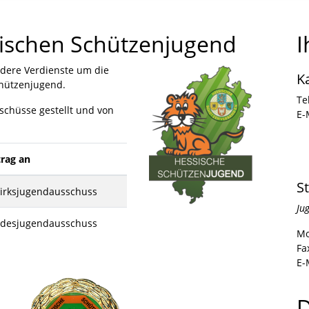
ischen Schützenjugend
I
ndere Verdienste um die
K
chützenjugend.
Te
schüsse gestellt und von
E-
rag an
S
irksjugendausschuss
Ju
desjugendausschuss
Mo
Fa
E-