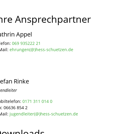
hre Ansprechpartner
athrin Appel
lefon:
069 935222 21
Mail:
ehrungen(@)hess-schuetzen.de
tefan Rinke
gendleiter
biltelefon:
0171 311 014 0
x:
06636 854 2
Mail:
jugendleiter(@)hess-schuetzen.de
Downloads