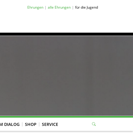
Ehrungen
alle Ehrungen
für die Jugend
M DIALOG
SHOP
SERVICE
eitung Mitgliederverwaltung, WBK-Anträge, Jugend