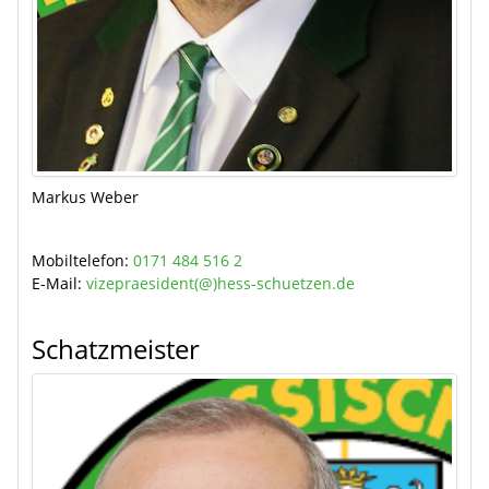
Markus Weber
Mobiltelefon:
0171 484 516 2
E-Mail:
vizepraesident(@)hess-schuetzen.de
Schatzmeister