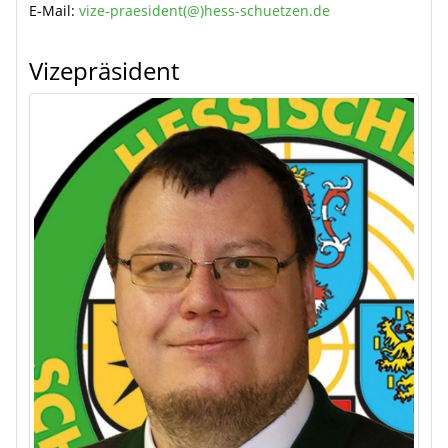
E-Mail:
vize-praesident(@)hess-schuetzen.de
Vizepräsident