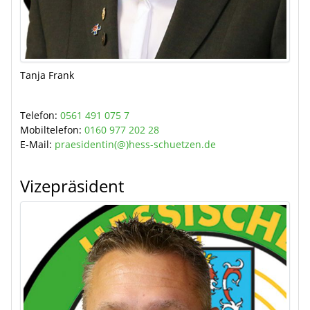
Tanja Frank
Telefon:
0561 491 075 7
Mobiltelefon:
0160 977 202 28
E-Mail:
praesidentin(@)hess-schuetzen.de
Vizepräsident