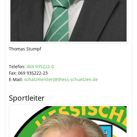
Thomas Stumpf
Telefon:
069 935222-0
Fax:
069 935222-23
E-Mail:
schatzmeister(@)hess-schuetzen.de
Sportleiter