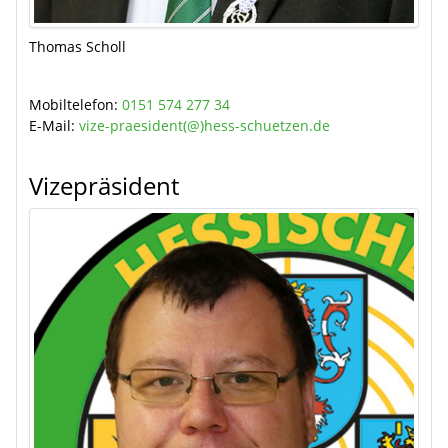
Thomas Scholl
Mobiltelefon:
0151 574 277 34
E-Mail:
vize-praesident(@)hess-schuetzen.de
Vizepräsident