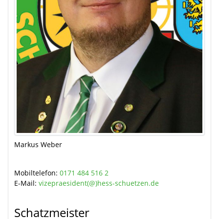
Markus Weber
Mobiltelefon:
0171 484 516 2
E-Mail:
vizepraesident(@)hess-schuetzen.de
Schatzmeister