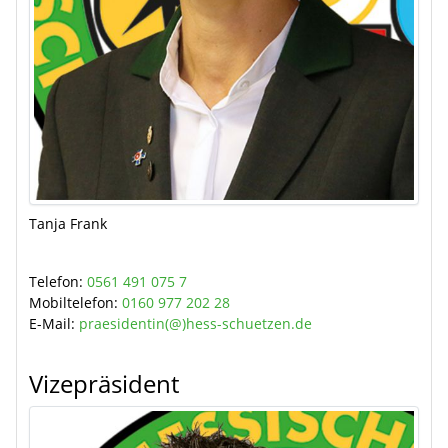
Tanja Frank
Telefon:
0561 491 075 7
Mobiltelefon:
0160 977 202 28
E-Mail:
praesidentin(@)hess-schuetzen.de
Vizepräsident