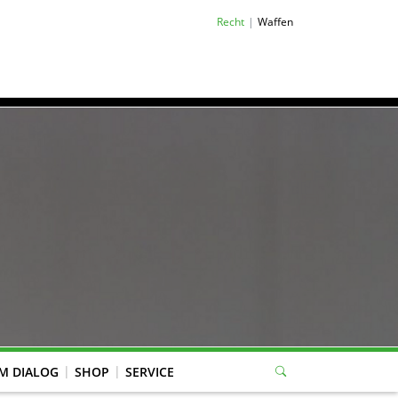
Recht
Waffen
M DIALOG
SHOP
SERVICE
eitung Mitgliederverwaltung, WBK-Anträge, Jugend