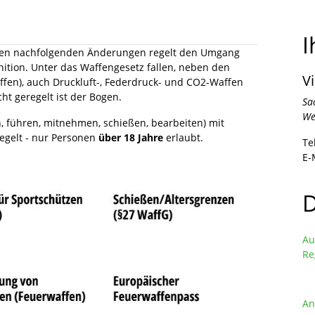
I
inen nachfolgenden Änderungen regelt den Umgang
tion. Unter das Waffengesetz fallen, neben den
V
fen), auch Druckluft-, Federdruck- und CO2-Waffen
ht geregelt ist der Bogen.
Sa
We
, führen, mitnehmen, schießen, bearbeiten) mit
regelt - nur Personen
über 18 Jahre
erlaubt.
Te
E-
Au
Re
An