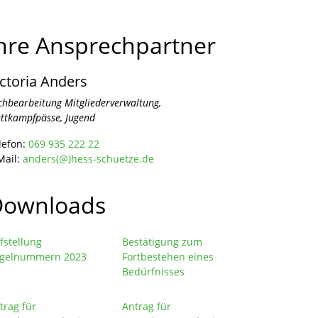
hre Ansprechpartner
ictoria Anders
chbearbeitung Mitgliederverwaltung,
ttkampfpässe, Jugend
lefon:
069 935 222 22
Mail:
anders(@)hess-schuetze.de
Downloads
fstellung
Bestätigung zum
gelnummern 2023
Fortbestehen eines
Bedürfnisses
trag für
Antrag für