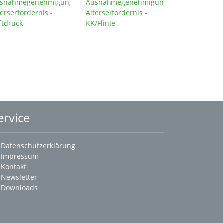
snahmegenehmigung
Ausnahmegenehmigung
terserfordernis -
Alterserfordernis -
ftdruck
KK/Flinte
ervice
Datenschutzerklärung
Impressum
Kontakt
Newsletter
Downloads