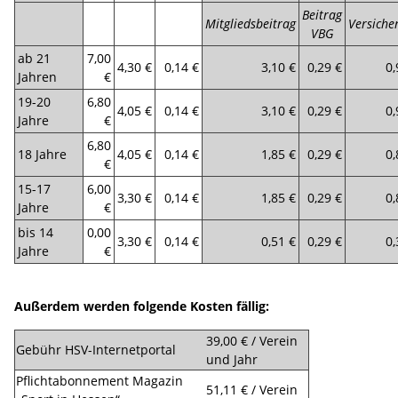
Beitrag
Mitgliedsbeitrag
Versiche
VBG
ab 21
7,00
4,30 €
0,14 €
3,10 €
0,29 €
0,
Jahren
€
19-20
6,80
4,05 €
0,14 €
3,10 €
0,29 €
0,
Jahre
€
6,80
18 Jahre
4,05 €
0,14 €
1,85 €
0,29 €
0,
€
15-17
6,00
3,30 €
0,14 €
1,85 €
0,29 €
0,
Jahre
€
bis 14
0,00
3,30 €
0,14 €
0,51 €
0,29 €
0,
Jahre
€
Außerdem werden folgende Kosten fällig:
39,00 € / Verein
Gebühr HSV-Internetportal
und Jahr
Pflichtabonnement Magazin
51,11 € / Verein