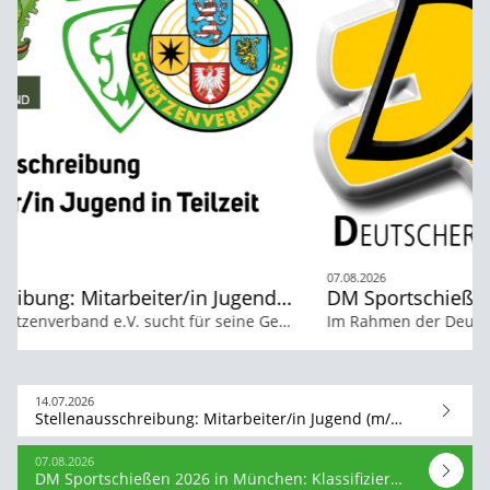
07.08.2026
DM Sportschießen 2026 in München: Klassifizierungstermine für Para-Sportschützen buchbar
Im Rahmen der Deutschen Meisterschaften Sportschießen 2026 auf der Olympia-Schießanlage in München-Hochbrück besteht für Paraschützinnen und Paraschützen wieder die Möglichkeit, sich durch Klassifiziererin Sylvia Torba einstufen zu lassen. Die Terminbuchung ist ab sofort online oder per E-Mail möglich.
14.07.2026
Stellenausschreibung: Mitarbeiter/in Jugend (m/w/d) in Teilzeit gesucht
07.08.2026
DM Sportschießen 2026 in München: Klassifizierungstermine für Para-Sportschützen buchbar