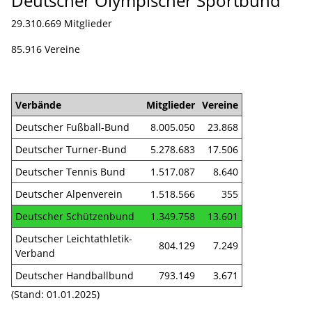
Deutscher Olympischer Sportbund
29.310.669 Mitglieder
85.916 Vereine
Verbände
Mitglieder
Vereine
Deutscher Fußball-Bund
8.005.050
23.868
Deutscher Turner-Bund
5.278.683
17.506
Deutscher Tennis Bund
1.517.087
8.640
Deutscher Alpenverein
1.518.566
355
Deutscher Schützenbund
1.349.758
13.601
Deutscher Leichtathletik-
804.129
7.249
Verband
Deutscher Handballbund
793.149
3.671
(Stand: 01.01.2025)