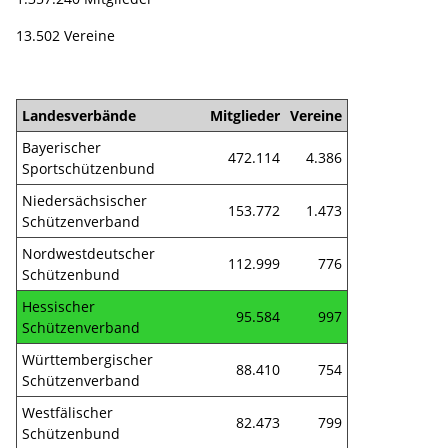
13.502 Vereine
Landesverbände
Mitglieder
Vereine
Bayerischer
472.114
4.386
Sportschützenbund
Niedersächsischer
153.772
1.473
Schützenverband
Nordwestdeutscher
112.999
776
Schützenbund
Hessischer
95.584
997
Schützenverband
Württembergischer
88.410
754
Schützenverband
Westfälischer
82.473
799
Schützenbund