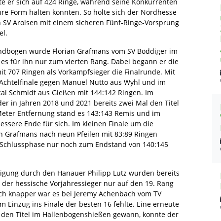
rte er sich auf 424 Ringe, während seine Konkurrenten
ihre Form halten konnten. So holte sich der Nordhesse
n SV Arolsen mit einem sicheren Fünf-Ringe-Vorsprung
el.
dbogen wurde Florian Grafmans vom SV Böddiger im
 es für ihn nur zum vierten Rang. Dabei begann er die
it 707 Ringen als Vorkampfsieger die Finalrunde. Mit
 Achtelfinale gegen Manuel Nutto aus Wyhl und im
scal Schmidt aus Gießen mit 144:142 Ringen. Im
der in Jahren 2018 und 2021 bereits zwei Mal den Titel
Meter Entfernung stand es 143:143 Remis und im
essere Ende für sich. Im kleinen Finale um die
an Grafmans nach neun Pfeilen mit 83:89 Ringen
en Schlussphase nur noch zum Endstand von 140:145
idigung durch den Hanauer Philipp Lutz wurden bereits
m der hessische Vorjahressieger nur auf den 19. Rang
och knapper war es bei Jeremy Achenbach vom TV
Einzug ins Finale der besten 16 fehlte. Eine erneute
t den Titel im Hallenbogenshießen gewann, konnte der