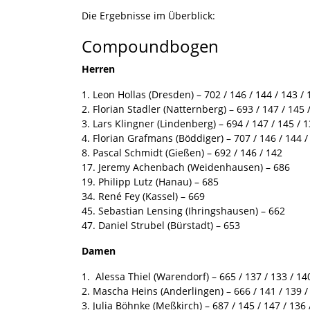
Die Ergebnisse im Überblick:
Compoundbogen
Herren
1. Leon Hollas (Dresden) – 702 / 146 / 144 / 143 / 
2. Florian Stadler (Natternberg) – 693 / 147 / 145 
3. Lars Klingner (Lindenberg) – 694 / 147 / 145 / 1
4. Florian Grafmans (Böddiger) – 707 / 146 / 144 /
8. Pascal Schmidt (Gießen) – 692 / 146 / 142
17. Jeremy Achenbach (Weidenhausen) – 686
19. Philipp Lutz (Hanau) – 685
34. René Fey (Kassel) – 669
45. Sebastian Lensing (Ihringshausen) – 662
47. Daniel Strubel (Bürstadt) – 653
Damen
1. Alessa Thiel (Warendorf) – 665 / 137 / 133 / 14
2. Mascha Heins (Anderlingen) – 666 / 141 / 139 /
3. Julia Böhnke (Meßkirch) – 687 / 145 / 147 / 136 