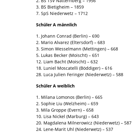
2. BS TSV Natternberg – 1956
3. BS Bietigheim – 1859
7. SpS Niederwetz – 1712
Schüler A männlich
1. Johann Conrad (Berlin) – 690
2. Mario Alvarez (Eltersdorf) – 683
3. Simon Wesselmann (Mettingen) – 668
5. Lukas Becker (Moischt) – 651
12. Liam Bacht (Moischt) – 632
18. Luniel Moscatelli (Böddiger) – 616
28. Luca Julien Feringer (Niederwetz) – 588
Schüler A weiblich
1. Milana Lomonos (Berlin) – 665
2. Sophie Liu (Welzheim) – 659
3. Mila Groppe (Evern) – 658
10. Lisa Nickel (Marburg) – 643
20. Magdalena Milnerowicz (Niederwetz) – 587
24. Lene-Marit Uhl (Niederwetz) – 537