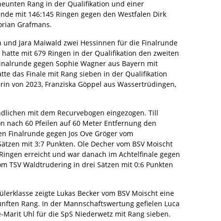
eunten Rang in der Qualifikation und einer
nde mit 146:145 Ringen gegen den Westfalen Dirk
orian Grafmans.
h und Jara Maiwald zwei Hessinnen für die Finalrunde
 hatte mit 679 Ringen in der Qualifikation den zweiten
n Finalrunde gegen Sophie Wagner aus Bayern mit
te das Finale mit Rang sieben in der Qualifikation
erin von 2023, Franziska Göppel aus Wassertrüdingen,
ndlichen mit dem Recurvebogen eingezogen. Till
on nach 60 Pfeilen auf 60 Meter Entfernung den
sten Finalrunde gegen Jos Ove Gröger vom
Sätzen mit 3:7 Punkten. Ole Decher vom BSV Moischt
05 Ringen erreicht und war danach im Achtelfinale gegen
om TSV Waldtrudering in drei Sätzen mit 0:6 Punkten
lerklasse zeigte Lukas Becker vom BSV Moischt eine
ünften Rang. In der Mannschaftswertung gefielen Luca
-Marit Uhl für die SpS Niederwetz mit Rang sieben.