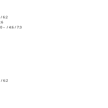
 / 6:2
2:6
 – / 4:6 / 7:3
 / 6:2