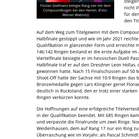
steige
Florian Grafmans belegte Rang vier mit dem
nicht 
Compoundbogen bei den Herren. (Foto:
für de
Werner Wabnitz)
den Tit
Auf dem Weg zum Titelgewinn mit dem Compoun
Halbfinale gestoppt und wie im Jahr 2021 reichte
Qualifikation in glänzender Form und erreichte m
146:142 Ringen bestand er die erste Aufgabe im
Viertelfinale besiegte er im hessischen Duell Pa
Halbfinale traf er auf den Dresdner Leon Hollas, 
gewonnen hatte. Nach 15 Finalschüssen auf 50 
Shoot-Off hatte der Sachse mit 10:9 Ringen das b
Bronzemedaille gegen Lars Klingner geriet Flori
deutlich in Rückstand, den er trotz einer stark
Ringen verkürzen konnte.
Die Hoffnungen auf eine erfolgreiche Titelverte
in der Qualifikation beendet. Mit 685 Ringen ka
und verpasste die Finalrunde um zwei Ringe. N
Weidenhausen, dem auf Rang 17 nur ein Ring zum 
Überraschung wie im Vorjahr, als Pascal Schmid