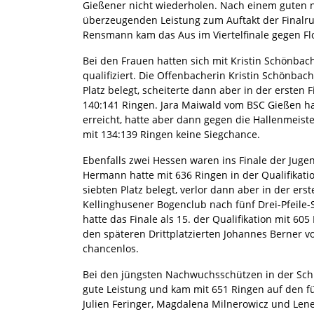
Gießener nicht wiederholen. Nach einem guten n
überzeugenden Leistung zum Auftakt der Finalru
Rensmann kam das Aus im Viertelfinale gegen Fl
Bei den Frauen hatten sich mit Kristin Schönbac
qualifiziert. Die Offenbacherin Kristin Schönbach
Platz belegt, scheiterte dann aber in der erste
140:141 Ringen. Jara Maiwald vom BSC Gießen hat
erreicht, hatte aber dann gegen die Hallenmeist
mit 134:139 Ringen keine Siegchance.
Ebenfalls zwei Hessen waren ins Finale der Juge
Hermann hatte mit 636 Ringen in der Qualifikati
siebten Platz belegt, verlor dann aber in der er
Kellinghusener Bogenclub nach fünf Drei-Pfeile-
hatte das Finale als 15. der Qualifikation mit 6
den späteren Drittplatzierten Johannes Berner v
chancenlos.
Bei den jüngsten Nachwuchsschützen in der Schü
gute Leistung und kam mit 651 Ringen auf den f
Julien Feringer, Magdalena Milnerowicz und Lene