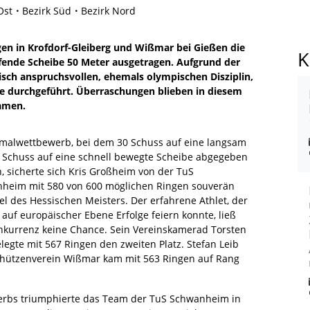
Ost
Bezirk Süd
Bezirk Nord
en in Krofdorf-Gleiberg und Wißmar bei Gießen die
K
ufende Scheibe 50 Meter ausgetragen. Aufgrund der
isch anspruchsvollen, ehemals olympischen Disziplin,
e durchgeführt. Überraschungen blieben in diesem
Namen.
malwettbewerb, bei dem 30 Schuss auf eine langsam
 Schuss auf eine schnell bewegte Scheibe abgegeben
, sicherte sich Kris Großheim von der TuS
heim mit 580 von 600 möglichen Ringen souverän
el des Hessischen Meisters. Der erfahrene Athlet, der
 auf europäischer Ebene Erfolge feiern konnte, ließ
nkurrenz keine Chance. Sein Vereinskamerad Torsten
legte mit 567 Ringen den zweiten Platz. Stefan Leib
hützenverein Wißmar kam mit 563 Ringen auf Rang
rbs triumphierte das Team der TuS Schwanheim in