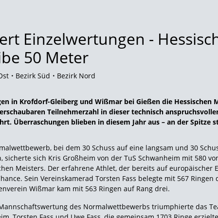
rt Einzelwertungen - Hessisc
ibe 50 Meter
Ost
Bezirk Süd
Bezirk Nord
n in Krofdorf-Gleiberg und Wißmar bei Gießen die Hessischen Me
erschaubaren Teilnehmerzahl in dieser technisch anspruchsvolle
hrt. Überraschungen blieben in diesem Jahr aus – an der Spitze
malwettbewerb, bei dem 30 Schuss auf eine langsam und 30 Schus
, sicherte sich Kris Großheim von der TuS Schwanheim mit 580 vo
hen Meisters. Der erfahrene Athlet, der bereits auf europäischer 
Chance. Sein Vereinskamerad Torsten Fass belegte mit 567 Ringen d
enverein Wißmar kam mit 563 Ringen auf Rang drei.
 Mannschaftswertung des Normalwettbewerbs triumphierte das Te
im, Torsten Fass und Uwe Fass, die gemeinsam 1703 Ringe erzielten