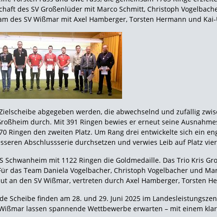
haft des SV Großenlüder mit Marco Schmitt, Christoph Vogelbache
am des SV Wißmar mit Axel Hamberger, Torsten Hermann und Kai-U
Zielscheibe abgegeben werden, die abwechselnd und zufällig zwi
 Großheim durch. Mit 391 Ringen bewies er erneut seine Ausnahmest
0 Ringen den zweiten Platz. Um Rang drei entwickelte sich ein en
sseren Abschlussserie durchsetzen und verwies Leib auf Platz vier
uS Schwanheim mit 1122 Ringen die Goldmedaille. Das Trio Kris Gr
Für das Team Daniela Vogelbacher, Christoph Vogelbacher und Marc
ut an den SV Wißmar, vertreten durch Axel Hamberger, Torsten H
nde Scheibe finden am 28. und 29. Juni 2025 im Landesleistungsz
nd Wißmar lassen spannende Wettbewerbe erwarten – mit einem kla