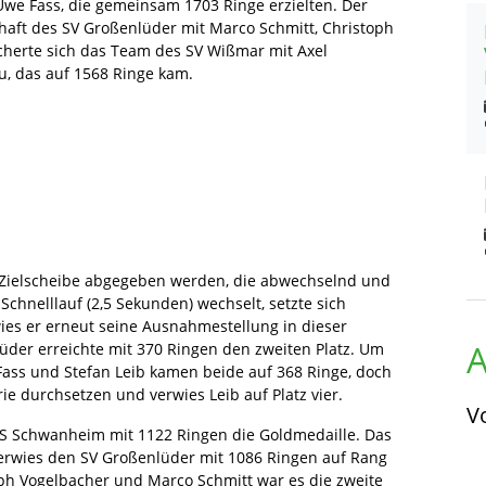
Uwe Fass, die gemeinsam 1703 Ringe erzielten. Der
haft des SV Großenlüder mit Marco Schmitt, Christoph
cherte sich das Team des SV Wißmar mit Axel
, das auf 1568 Ringe kam.
 Zielscheibe abgegeben werden, die abwechselnd und
chnelllauf (2,5 Sekunden) wechselt, setzte sich
ies er erneut seine Ausnahmestellung in dieser
A
üder erreichte mit 370 Ringen den zweiten Platz. Um
 Fass und Stefan Leib kamen beide auf 368 Ringe, doch
e durchsetzen und verwies Leib auf Platz vier.
V
uS Schwanheim mit 1122 Ringen die Goldmedaille. Das
verwies den SV Großenlüder mit 1086 Ringen auf Rang
oph Vogelbacher und Marco Schmitt war es die zweite