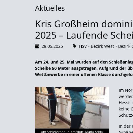
Aktuelles
Kris Großheim dominie
2025 – Laufende Sche
28.05.2025
HSV
Bezirk West
Bezirk 
Am 24. und 25. Mai wurden auf den Schießanlage
Scheibe 50 Meter ausgetragen. Aufgrund der üb
Wettbewerbe in einer offenen Klasse durchgefü
Im Nor
werden
Hessisc
keine 
Schütz
In der
Großhe
Am Schießstand in Krofdorf: Maria Arida,