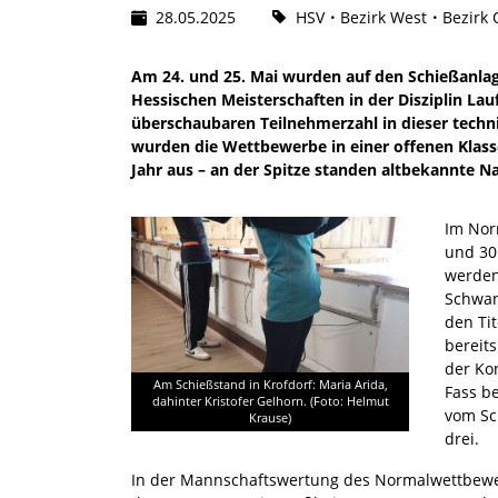
28.05.2025
HSV
Bezirk West
Bezirk 
Am 24. und 25. Mai wurden auf den Schießanlag
Hessischen Meisterschaften in der Disziplin La
überschaubaren Teilnehmerzahl in dieser techn
wurden die Wettbewerbe in einer offenen Klass
Jahr aus – an der Spitze standen altbekannte 
Im Nor
und 30
werden
Schwan
den Tit
bereits
der Ko
Am Schießstand in Krofdorf: Maria Arida,
Fass be
dahinter Kristofer Gelhorn. (Foto: Helmut
vom Sc
Krause)
drei.
In der Mannschaftswertung des Normalwettbewe