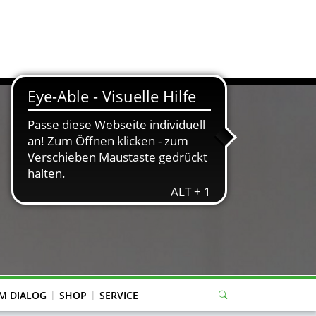
M DIALOG
SHOP
SERVICE
eitung Mitgliederverwaltung, WBK-Anträge, Jugend