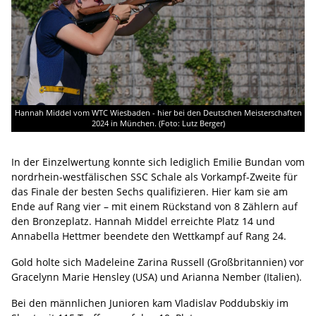
Hannah Middel vom WTC Wiesbaden - hier bei den Deutschen Meisterschaften
2024 in München. (Foto: Lutz Berger)
In der Einzelwertung konnte sich lediglich Emilie Bundan vom
nordrhein-westfälischen SSC Schale als Vorkampf-Zweite für
das Finale der besten Sechs qualifizieren. Hier kam sie am
Ende auf Rang vier – mit einem Rückstand von 8 Zählern auf
den Bronzeplatz. Hannah Middel erreichte Platz 14 und
Annabella Hettmer beendete den Wettkampf auf Rang 24.
Gold holte sich Madeleine Zarina Russell (Großbritannien) vor
Gracelynn Marie Hensley (USA) und Arianna Nember (Italien).
Bei den männlichen Junioren kam Vladislav Poddubskiy im