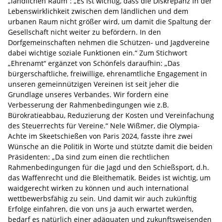
„ländlichen Raum“: „Es ist wichtig, dass die Diskrepanz in der
Lebenswirklichkeit zwischen dem ländlichen und dem
urbanen Raum nicht größer wird, um damit die Spaltung der
Gesellschaft nicht weiter zu befördern. In den
Dorfgemeinschaften nehmen die Schützen- und Jagdvereine
dabei wichtige soziale Funktionen ein.“ Zum Stichwort
„Ehrenamt“ ergänzet von Schönfels daraufhin: „Das
bürgerschaftliche, freiwillige, ehrenamtliche Engagement in
unseren gemeinnützigen Vereinen ist seit jeher die
Grundlage unseres Verbandes. Wir fordern eine
Verbesserung der Rahmenbedingungen wie z.B.
Bürokratieabbau, Reduzierung der Kosten und Vereinfachung
des Steuerrechts für Vereine.“ Nele Wißmer, die Olympia-
Achte im Skeetschießen von Paris 2024, fasste ihre zwei
Wünsche an die Politik in Worte und stützte damit die beiden
Präsidenten: „Da sind zum einen die rechtlichen
Rahmenbedingungen für die Jagd und den Schießsport, d.h.
das Waffenrecht und die Bleithematik. Beides ist wichtig, um
waidgerecht wirken zu können und auch international
wettbewerbsfähig zu sein. Und damit wir auch zukünftig
Erfolge einfahren, die von uns ja auch erwartet werden,
bedarf es natürlich einer adäquaten und zukunftsweisenden