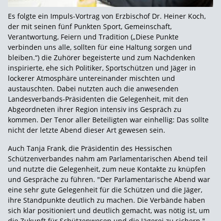
Es folgte ein Impuls-Vortrag von Erzbischof Dr. Heiner Koch,
der mit seinen fünf Punkten Sport, Gemeinschaft,
Verantwortung, Feiern und Tradition („Diese Punkte
verbinden uns alle, sollten für eine Haltung sorgen und
bleiben.“) die Zuhörer begeisterte und zum Nachdenken
inspirierte, ehe sich Politiker, Sportschützen und Jäger in
lockerer Atmosphäre untereinander mischten und
austauschten. Dabei nutzten auch die anwesenden
Landesverbands-Präsidenten die Gelegenheit, mit den
Abgeordneten ihrer Region intensiv ins Gespräch zu
kommen. Der Tenor aller Beteiligten war einhellig: Das sollte
nicht der letzte Abend dieser Art gewesen sein.
Auch Tanja Frank, die Präsidentin des Hessischen
Schützenverbandes nahm am Parlamentarischen Abend teil
und nutzte die Gelegenheit, zum neue Kontakte zu knüpfen
und Gespräche zu führen. "Der Parlamentarische Abend war
eine sehr gute Gelegenheit für die Schützen und die Jäger,
ihre Standpunkte deutlich zu machen. Die Verbände haben
sich klar positioniert und deutlich gemacht, was nötig ist, um
die Zukunft für Schützenwesen und die Jägerei zu sichern."