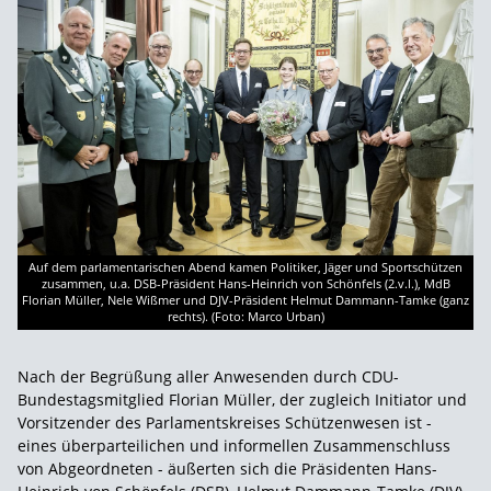
Auf dem parlamentarischen Abend kamen Politiker, Jäger und Sportschützen
zusammen, u.a. DSB-Präsident Hans-Heinrich von Schönfels (2.v.l.), MdB
Florian Müller, Nele Wißmer und DJV-Präsident Helmut Dammann-Tamke (ganz
rechts). (Foto: Marco Urban)
Nach der Begrüßung aller Anwesenden durch CDU-
Bundestagsmitglied Florian Müller, der zugleich Initiator und
Vorsitzender des Parlamentskreises Schützenwesen ist -
eines überparteilichen und informellen Zusammenschluss
von Abgeordneten - äußerten sich die Präsidenten Hans-