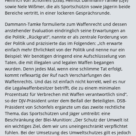
Heinrich von Schönfels (DSB), Helmut Dammann-Tamke (DJV)
sowie Nele Wißmer, die als Sportschützin sowie Jägerin beide
Bereiche vertritt, in einer lockeren Gesprächsrunde.
Dammann-Tamke formulierte zum Waffenrecht und dessen
anstehender Evaluation eindringlich seine Erwartungen an
die Politik: „Rückgrat!“, nannte er als zentrale Forderung von
der Politik und präzisierte das im Folgenden: „Ich erwarte
einfach mehr Ehrlichkeit von der Politik und nenne nur ein
Beispiel: Wir benötigen dringend eine Aufschlüsselung von
Taten, die mit illegalen und legalen Waffen begangen
wurden. Denn jedes Mal, wenn eine schlimme Tat erfolgt,
kommt reflexartig der Ruf nach Verschärfungen des
Waffenrechts. Und das ist einfach nicht korrekt, weil es nur
die Legalwaffenbesitzer betrifft, die zu einem minimalen
Prozentsatz für Verbrechen mit Waffen verantwortlich sind“,
so der DJV-Präsident unter dem Beifall der Beteiligten. DSB-
Präsident von Schönfels ergänzte um das zweite rechtliche
Thema, das Sportschützen und Jäger umtreibt: eine
Beschränkung der Blei-Munition: „Der Schutz der Umwelt ist
ein wichtiges Ziel, dem wir uns uneingeschränkt verpflichtet
fühlen. Bei der Umsetzung des Umweltschutzes gilt es jedoch