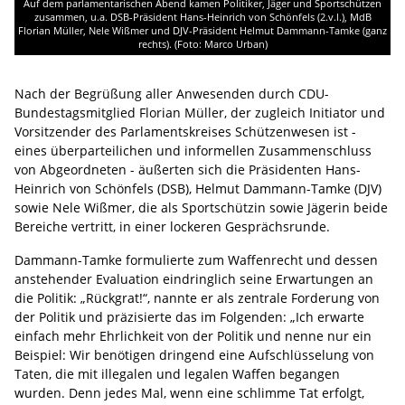
Auf dem parlamentarischen Abend kamen Politiker, Jäger und Sportschützen
zusammen, u.a. DSB-Präsident Hans-Heinrich von Schönfels (2.v.l.), MdB
Florian Müller, Nele Wißmer und DJV-Präsident Helmut Dammann-Tamke (ganz
rechts). (Foto: Marco Urban)
Nach der Begrüßung aller Anwesenden durch CDU-
Bundestagsmitglied Florian Müller, der zugleich Initiator und
Vorsitzender des Parlamentskreises Schützenwesen ist -
eines überparteilichen und informellen Zusammenschluss
von Abgeordneten - äußerten sich die Präsidenten Hans-
Heinrich von Schönfels (DSB), Helmut Dammann-Tamke (DJV)
sowie Nele Wißmer, die als Sportschützin sowie Jägerin beide
Bereiche vertritt, in einer lockeren Gesprächsrunde.
Dammann-Tamke formulierte zum Waffenrecht und dessen
anstehender Evaluation eindringlich seine Erwartungen an
die Politik: „Rückgrat!“, nannte er als zentrale Forderung von
der Politik und präzisierte das im Folgenden: „Ich erwarte
einfach mehr Ehrlichkeit von der Politik und nenne nur ein
Beispiel: Wir benötigen dringend eine Aufschlüsselung von
Taten, die mit illegalen und legalen Waffen begangen
wurden. Denn jedes Mal, wenn eine schlimme Tat erfolgt,