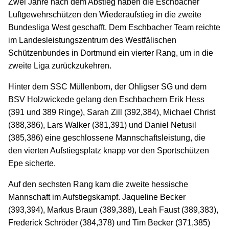
Zwei Jahre nach dem Abstieg haben die Eschbacher
Luftgewehrschützen den Wiederaufstieg in die zweite
Bundesliga West geschafft. Dem Eschbacher Team reichte
im Landesleistungszentrum des Westfälischen
Schützenbundes in Dortmund ein vierter Rang, um in die
zweite Liga zurückzukehren.
Hinter dem SSC Müllenborn, der Ohligser SG und dem
BSV Holzwickede gelang den Eschbachern Erik Hess
(391 und 389 Ringe), Sarah Zill (392,384), Michael Christ
(388,386), Lars Walker (381,391) und Daniel Netusil
(385,386) eine geschlossene Mannschaftsleistung, die
den vierten Aufstiegsplatz knapp vor den Sportschützen
Epe sicherte.
Auf den sechsten Rang kam die zweite hessische
Mannschaft im Aufstiegskampf. Jaqueline Becker
(393,394), Markus Braun (389,388), Leah Faust (389,383),
Frederick Schröder (384,378) und Tim Becker (371,385)