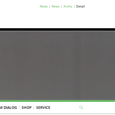
News
News
Archiv
Detail
M DIALOG
SHOP
SERVICE
eitung Mitgliederverwaltung, WBK-Anträge, Jugend