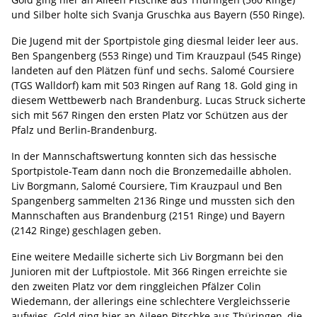
und Silber holte sich Svanja Gruschka aus Bayern (550 Ringe).
Die Jugend mit der Sportpistole ging diesmal leider leer aus.
Ben Spangenberg (553 Ringe) und Tim Krauzpaul (545 Ringe)
landeten auf den Plätzen fünf und sechs. Salomé Coursiere
(TGS Walldorf) kam mit 503 Ringen auf Rang 18. Gold ging in
diesem Wettbewerb nach Brandenburg. Lucas Struck sicherte
sich mit 567 Ringen den ersten Platz vor Schützen aus der
Pfalz und Berlin-Brandenburg.
In der Mannschaftswertung konnten sich das hessische
Sportpistole-Team dann noch die Bronzemedaille abholen.
Liv Borgmann, Salomé Coursiere, Tim Krauzpaul und Ben
Spangenberg sammelten 2136 Ringe und mussten sich den
Mannschaften aus Brandenburg (2151 Ringe) und Bayern
(2142 Ringe) geschlagen geben.
Eine weitere Medaille sicherte sich Liv Borgmann bei den
Junioren mit der Luftpiostole. Mit 366 Ringen erreichte sie
den zweiten Platz vor dem ringgleichen Pfälzer Colin
Wiedemann, der allerings eine schlechtere Vergleichsserie
aufwies. Gold ging hier an Aileen Pitschke aus Thüringen, die