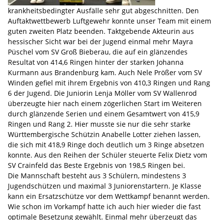
krankheitsbedingter Ausfälle sehr gut abgeschnitten. Den
Auftaktwettbewerb Luftgewehr konnte unser Team mit einem
guten zweiten Platz beenden. Taktgebende Akteurin aus
hessischer Sicht war bei der Jugend einmal mehr Mayra
Püschel vom SV Groß Bieberau, die auf ein glänzendes
Resultat von 414,6 Ringen hinter der starken Johanna
Kurmann aus Brandenburg kam. Auch Nele Prößer vom SV
Winden gefiel mit ihrem Ergebnis von 410,3 Ringen und Rang
6 der Jugend. Die Juniorin Lenja Möller vom SV Wallenrod
überzeugte hier nach einem zögerlichen Start im Weiteren
durch glänzende Serien und einem Gesamtwert von 415,9
Ringen und Rang 2. Hier musste sie nur die sehr starke
Württembergische Schützin Anabelle Lotter ziehen lassen,
die sich mit 418,9 Ringe doch deutlich um 3 Ringe absetzen
konnte. Aus den Reihen der Schüler steuerte Felix Dietz vom
SV Crainfeld das Beste Ergebnis von 198,5 Ringen bei.
Die Mannschaft besteht aus 3 Schülern, mindestens 3
Jugendschützen und maximal 3 Juniorenstartern. Je Klasse
kann ein Ersatzschütze vor dem Wettkampf benannt werden.
Wie schon im Vorkampf hatte ich auch hier wieder die fast
optimale Besetzung gewählt. Einmal mehr überzeugt das