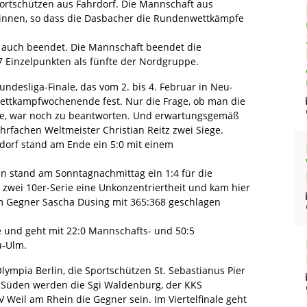
portschützen aus Fahrdorf. Die Mannschaft aus
winnen, so dass die Dasbacher die Rundenwettkämpfe
on auch beendet. Die Mannschaft beendet die
 Einzelpunkten als fünfte der Nordgruppe.
undesliga-Finale, das vom 2. bis 4. Februar in Neu-
Wettkampfwochenende fest. Nur die Frage, ob man die
e, war noch zu beantworten. Und erwartungsgemäß
rfachen Weltmeister Christian Reitz zwei Siege.
dorf stand am Ende ein 5:0 mit einem
n stand am Sonntagnachmittag ein 1:4 für die
r zwei 10er-Serie eine Unkonzentriertheit und kam hier
m Gegner Sascha Düsing mit 365:368 geschlagen
e und geht mit 22:0 Mannschafts- und 50:5
u-Ulm.
mpia Berlin, die Sportschützen St. Sebastianus Pier
 Süden werden die Sgi Waldenburg, der KKS
eil am Rhein die Gegner sein. Im Viertelfinale geht