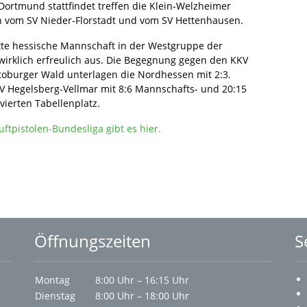
Dortmund stattfindet treffen die Klein-Welzheimer
 vom SV Nieder-Florstadt und vom SV Hettenhausen.
itte hessische Mannschaft in der Westgruppe der
 wirklich erfreulich aus. Die Begegnung gegen den KKV
utoburger Wald unterlagen die Nordhessen mit 2:3.
SV Hegelsberg-Vellmar mit 8:6 Mannschafts- und 20:15
ierten Tabellenplatz.
ftpistolen-Bundesliga gibt es hier.
Öffnungszeiten
S
Montag
8:00 Uhr – 16:15 Uhr
Dienstag
8:00 Uhr – 18:00 Uhr