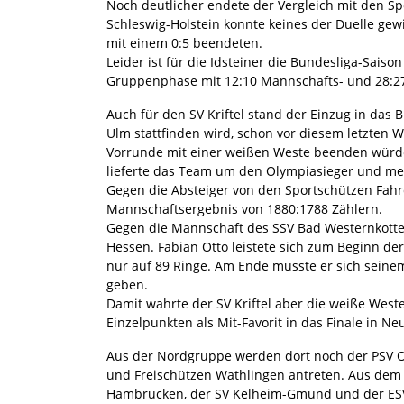
Noch deutlicher endete der Vergleich mit den S
Schleswig-Holstein konnte keines der Duelle ge
mit einem 0:5 beendeten.
Leider ist für die Idsteiner die Bundesliga-Sais
Gruppenphase mit 12:10 Mannschafts- und 28:27
Auch für den SV Kriftel stand der Einzug in das B
Ulm stattfinden wird, schon vor diesem letzten 
Vorrunde mit einer weißen Weste beenden würd
lieferte das Team um den Olympiasieger und meh
Gegen die Absteiger von den Sportschützen Fahr
Mannschaftsergebnis von 1880:1788 Zählern.
Gegen die Mannschaft des SSV Bad Westernkotte
Hessen. Fabian Otto leistete sich zum Beginn de
nur auf 89 Ringe. Am Ende musste er sich seine
geben.
Damit wahrte der SV Kriftel aber die weiße West
Einzelpunkten als Mit-Favorit in das Finale in Ne
Aus der Nordgruppe werden dort noch der PSV Oly
und Freischützen Wathlingen antreten. Aus dem
Hambrücken, der SV Kelheim-Gmünd und der ESV W