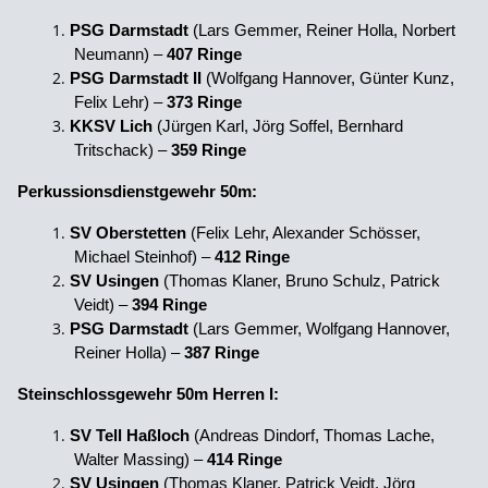
PSG Darmstadt
(Lars Gemmer, Reiner Holla, Norbert
Neumann) –
407 Ringe
PSG Darmstadt II
(Wolfgang Hannover, Günter Kunz,
Felix Lehr) –
373 Ringe
KKSV Lich
(Jürgen Karl, Jörg Soffel, Bernhard
Tritschack) –
359 Ringe
Perkussionsdienstgewehr 50m:
SV Oberstetten
(Felix Lehr, Alexander Schösser,
Michael Steinhof) –
412 Ringe
SV Usingen
(Thomas Klaner, Bruno Schulz, Patrick
Veidt) –
394 Ringe
PSG Darmstadt
(Lars Gemmer, Wolfgang Hannover,
Reiner Holla) –
387 Ringe
Steinschlossgewehr 50m Herren I:
SV Tell Haßloch
(Andreas Dindorf, Thomas Lache,
Walter Massing) –
414 Ringe
SV Usingen
(Thomas Klaner, Patrick Veidt, Jörg