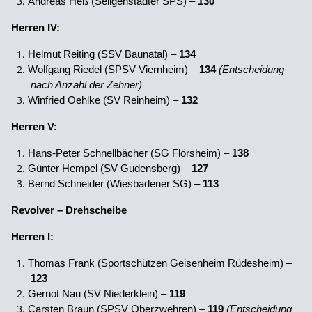
Andreas Heß (Seligenstädter SPS) –
130
Herren IV:
Helmut Reiting (SSV Baunatal) –
134
Wolfgang Riedel (SPSV Viernheim) –
134
(Entscheidung
nach Anzahl der Zehner)
Winfried Oehlke (SV Reinheim) –
132
Herren V:
Hans-Peter Schnellbächer (SG Flörsheim) –
138
Günter Hempel (SV Gudensberg) –
127
Bernd Schneider (Wiesbadener SG) –
113
Revolver – Drehscheibe
Herren I:
Thomas Frank (Sportschützen Geisenheim Rüdesheim) –
123
Gernot Nau (SV Niederklein) –
119
Carsten Braun (SPSV Oberzwehren) –
119
(Entscheidung