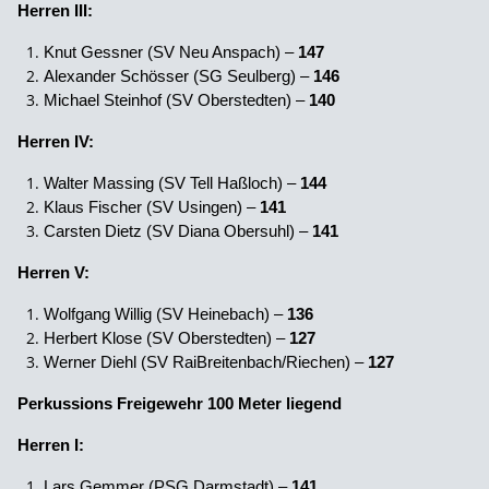
Herren III:
Knut Gessner (SV Neu Anspach) –
147
Alexander Schösser (SG Seulberg) –
146
Michael Steinhof (SV Oberstedten) –
140
Herren IV:
Walter Massing (SV Tell Haßloch) –
144
Klaus Fischer (SV Usingen) –
141
Carsten Dietz (SV Diana Obersuhl) –
141
Herren V:
Wolfgang Willig (SV Heinebach) –
136
Herbert Klose (SV Oberstedten) –
127
Werner Diehl (SV RaiBreitenbach/Riechen) –
127
Perkussions Freigewehr 100 Meter liegend
Herren I:
Lars Gemmer (PSG Darmstadt) –
141