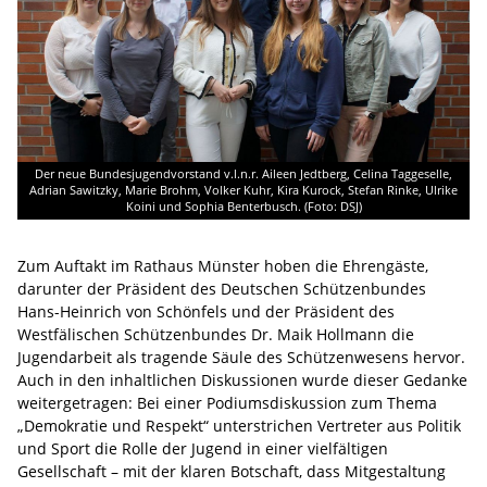
Der neue Bundesjugendvorstand v.l.n.r. Aileen Jedtberg, Celina Taggeselle,
Adrian Sawitzky, Marie Brohm, Volker Kuhr, Kira Kurock, Stefan Rinke, Ulrike
Koini und Sophia Benterbusch. (Foto: DSJ)
Zum Auftakt im Rathaus Münster hoben die Ehrengäste,
darunter der Präsident des Deutschen Schützenbundes
Hans-Heinrich von Schönfels und der Präsident des
Westfälischen Schützenbundes Dr. Maik Hollmann die
Jugendarbeit als tragende Säule des Schützenwesens hervor.
Auch in den inhaltlichen Diskussionen wurde dieser Gedanke
weitergetragen: Bei einer Podiumsdiskussion zum Thema
„Demokratie und Respekt“ unterstrichen Vertreter aus Politik
und Sport die Rolle der Jugend in einer vielfältigen
Gesellschaft – mit der klaren Botschaft, dass Mitgestaltung