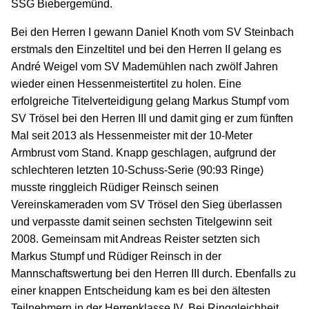
SSG Biebergemünd.
Bei den Herren I gewann Daniel Knoth vom SV Steinbach
erstmals den Einzeltitel und bei den Herren II gelang es
André Weigel vom SV Mademühlen nach zwölf Jahren
wieder einen Hessenmeistertitel zu holen. Eine
erfolgreiche Titelverteidigung gelang Markus Stumpf vom
SV Trösel bei den Herren III und damit ging er zum fünften
Mal seit 2013 als Hessenmeister mit der 10-Meter
Armbrust vom Stand. Knapp geschlagen, aufgrund der
schlechteren letzten 10-Schuss-Serie (90:93 Ringe)
musste ringgleich Rüdiger Reinsch seinen
Vereinskameraden vom SV Trösel den Sieg überlassen
und verpasste damit seinen sechsten Titelgewinn seit
2008. Gemeinsam mit Andreas Reister setzten sich
Markus Stumpf und Rüdiger Reinsch in der
Mannschaftswertung bei den Herren III durch. Ebenfalls zu
einer knappen Entscheidung kam es bei den ältesten
Teilnehmern in der Herrenklasse IV. Bei Ringgleichheit