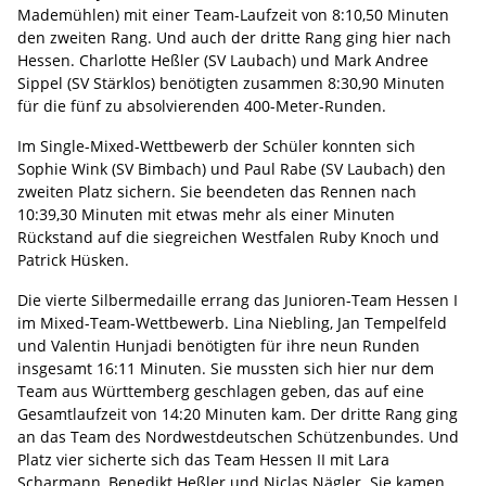
Mademühlen) mit einer Team-Laufzeit von 8:10,50 Minuten
den zweiten Rang. Und auch der dritte Rang ging hier nach
Hessen. Charlotte Heßler (SV Laubach) und Mark Andree
Sippel (SV Stärklos) benötigten zusammen 8:30,90 Minuten
für die fünf zu absolvierenden 400-Meter-Runden.
Im Single-Mixed-Wettbewerb der Schüler konnten sich
Sophie Wink (SV Bimbach) und Paul Rabe (SV Laubach) den
zweiten Platz sichern. Sie beendeten das Rennen nach
10:39,30 Minuten mit etwas mehr als einer Minuten
Rückstand auf die siegreichen Westfalen Ruby Knoch und
Patrick Hüsken.
Die vierte Silbermedaille errang das Junioren-Team Hessen I
im Mixed-Team-Wettbewerb. Lina Niebling, Jan Tempelfeld
und Valentin Hunjadi benötigten für ihre neun Runden
insgesamt 16:11 Minuten. Sie mussten sich hier nur dem
Team aus Württemberg geschlagen geben, das auf eine
Gesamtlaufzeit von 14:20 Minuten kam. Der dritte Rang ging
an das Team des Nordwestdeutschen Schützenbundes. Und
Platz vier sicherte sich das Team Hessen II mit Lara
Scharmann, Benedikt Heßler und Niclas Nägler. Sie kamen