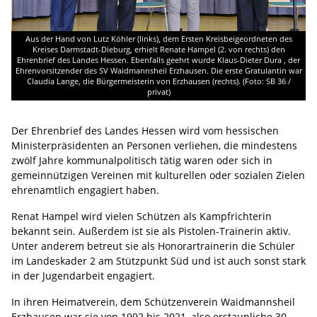
Aus der Hand von Lutz Köhler (links), dem Ersten Kreisbeigeordneten des
Kreises Darmstadt-Dieburg, erhielt Renate Hampel (2. von rechts) den
Ehrenbrief des Landes Hessen. Ebenfalls geehrt wurde Klaus-Dieter Dura , der
Ehrenvorsitzender des SV Waidmannsheil Erzhausen. Die erste Gratulantin war
Claudia Lange, die Bürgermeisterin von Erzhausen (rechts). (Foto: SB 36 /
privat)
Der Ehrenbrief des Landes Hessen wird vom hessischen
Ministerpräsidenten an Personen verliehen, die mindestens
zwölf Jahre kommunalpolitisch tätig waren oder sich in
gemeinnützigen Vereinen mit kulturellen oder sozialen Zielen
ehrenamtlich engagiert haben.
Renat Hampel wird vielen Schützen als Kampfrichterin
bekannt sein. Außerdem ist sie als Pistolen-Trainerin aktiv.
Unter anderem betreut sie als Honorartrainerin die Schüler
im Landeskader 2 am Stützpunkt Süd und ist auch sonst stark
in der Jugendarbeit engagiert.
In ihren Heimatverein, dem Schützenverein Waidmannsheil
Erzhausen war sie von 1992 bis 2021, also erstaunliche 30