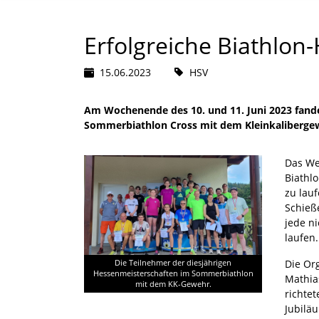
Erfolgreiche Biathlon
15.06.2023
HSV
Am Wochenende des 10. und 11. Juni 2023 fand
Sommerbiathlon Cross mit dem Kleinkalibergewe
Das We
Biathl
zu lau
Schieß
jede ni
laufen.
Die Or
Die Teilnehmer der diesjährigen
Hessenmeisterschaften im Sommerbiathlon
Mathia
mit dem KK-Gewehr.
richte
Jubilä