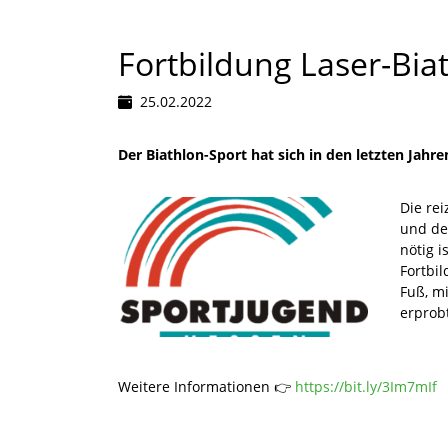
Fortbildung Laser-Bia
25.02.2022
Der Biathlon-Sport hat sich in den letzten Ja
Die re
und de
nötig i
Fortbil
Fuß, mi
erprob
Weitere Informationen 👉
https://bit.ly/3Im7mIf