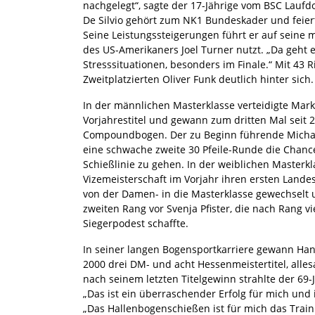
nachgelegt“, sagte der 17-Jährige vom BSC Lauf
De Silvio gehört zum NK1 Bundeskader und feiert
Seine Leistungssteigerungen führt er auf seine 
des US-Amerikaners Joel Turner nutzt. „Da geht es
Stresssituationen, besonders im Finale.“ Mit 43 
Zweitplatzierten Oliver Funk deutlich hinter sich.
In der männlichen Masterklasse verteidigte Mark
Vorjahrestitel und gewann zum dritten Mal seit 
Compoundbogen. Der zu Beginn führende Michae
eine schwache zweite 30 Pfeile-Runde die Chanc
Schießlinie zu gehen. In der weiblichen Master
Vizemeisterschaft im Vorjahr ihren ersten Landes
von der Damen- in die Masterklasse gewechselt 
zweiten Rang vor Svenja Pfister, die nach Rang v
Siegerpodest schaffte.
In seiner langen Bogensportkarriere gewann Ha
2000 drei DM- und acht Hessenmeistertitel, alle
nach seinem letzten Titelgewinn strahlte der 69
„Das ist ein überraschender Erfolg für mich und 
„Das Hallenbogenschießen ist für mich das Traini