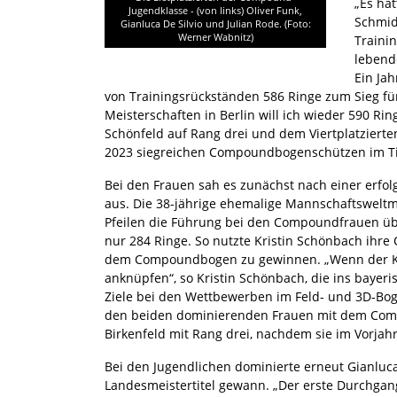
„Es hät
Jugendklasse - (von links) Oliver Funk,
Schmid
Gianluca De Silvio und Julian Rode. (Foto:
Werner Wabnitz)
Traini
lebend
Ein Ja
von Trainingsrückständen 586 Ringe zum Sieg fü
Meisterschaften in Berlin will ich wieder 590 Rin
Schönfeld auf Rang drei und dem Viertplatzierte
2023 siegreichen Compoundbogenschützen im Tit
Bei den Frauen sah es zunächst nach einer erfol
aus. Die 38-jährige ehemalige Mannschaftsweltm
Pfeilen die Führung bei den Compoundfrauen üb
nur 284 Ringe. So nutzte Kristin Schönbach ihre 
dem Compoundbogen zu gewinnen. „Wenn der Kopf 
anknüpfen“, so Kristin Schönbach, die ins bayeris
Ziele bei den Wettbewerben im Feld- und 3D-Boge
den beiden dominierenden Frauen mit dem Com
Birkenfeld mit Rang drei, nachdem sie im Vorjahr
Bei den Jugendlichen dominierte erneut Gianluca 
Landesmeistertitel gewann. „Der erste Durchgang