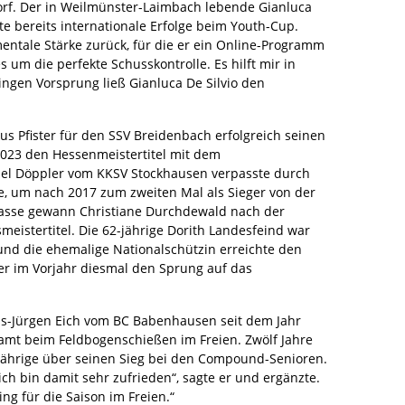
dorf. Der in Weilmünster-Laimbach lebende Gianluca
e bereits internationale Erfolge beim Youth-Cup.
mentale Stärke zurück, für die er ein Online-Programm
 um die perfekte Schusskontrolle. Es hilft mir in
Ringen Vorsprung ließ Gianluca De Silvio den
us Pfister für den SSV Breidenbach erfolgreich seinen
2023 den Hessenmeistertitel mit dem
l Döppler vom KKSV Stockhausen verpasste durch
e, um nach 2017 zum zweiten Mal als Sieger von der
klasse gewann Christiane Durchdewald nach der
meistertitel. Die 62-jährige Dorith Landesfeind war
und die ehemalige Nationalschützin erreichte den
ier im Vorjahr diesmal den Sprung auf das
ns-Jürgen Eich vom BC Babenhausen seit dem Jahr
samt beim Feldbogenschießen im Freien. Zwölf Jahre
-Jährige über seinen Sieg bei den Compound-Senioren.
ich bin damit sehr zufrieden“, sagte er und ergänzte.
ng für die Saison im Freien.“