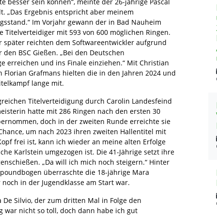
te besser sein können“, meinte der 26-jährige Pascal
t. „Das Ergebnis entspricht aber meinem
ngsstand.“ Im Vorjahr gewann der in Bad Nauheim
e Titelverteidiger mit 593 von 600 möglichen Ringen.
hr später reichten dem Softwareentwickler aufgrund
r den BSC Gießen. „Bei den Deutschen
ge erreichen und ins Finale einziehen.“ Mit Christian
n Florian Grafmans hielten die in den Jahren 2024 und
elkampf lange mit.
greichen Titelverteidigung durch Carolin Landesfeind
eisterin hatte mit 286 Ringen nach den ersten 30
ernommen, doch in der zweiten Runde erreichte sie
Chance, um nach 2023 ihren zweiten Hallentitel mit
frei ist, kann ich wieder an meine alten Erfolge
che Karlstein umgezogen ist. Die 41-Jährige setzt ihre
nschießen. „Da will ich mich noch steigern.“ Hinter
poundbogen überraschte die 18-jährige Mara
 noch in der Jugendklasse am Start war.
De Silvio, der zum dritten Mal in Folge den
 war nicht so toll, doch dann habe ich gut