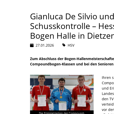
Gianluca De Silvio und
Schusskontrolle – He
Bogen Halle in Dietzen
27.01.2026
HSV
Zum Abschluss der Bogen-Hallenmeisterschaften
Compoundbogen-Klassen und bei den Senioren
Ihren 
Compou
und Er
Landes
den TV
verteid
vor de
Die Erstplatzierten der Compound-