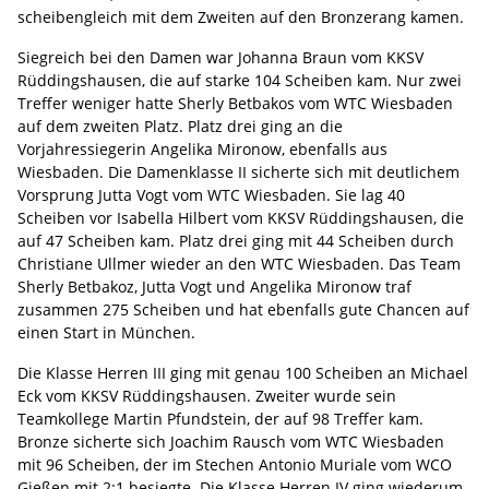
scheibengleich mit dem Zweiten auf den Bronzerang kamen.
Siegreich bei den Damen war Johanna Braun vom KKSV
Rüddingshausen, die auf starke 104 Scheiben kam. Nur zwei
Treffer weniger hatte Sherly Betbakos vom WTC Wiesbaden
auf dem zweiten Platz. Platz drei ging an die
Vorjahressiegerin Angelika Mironow, ebenfalls aus
Wiesbaden. Die Damenklasse II sicherte sich mit deutlichem
Vorsprung Jutta Vogt vom WTC Wiesbaden. Sie lag 40
Scheiben vor Isabella Hilbert vom KKSV Rüddingshausen, die
auf 47 Scheiben kam. Platz drei ging mit 44 Scheiben durch
Christiane Ullmer wieder an den WTC Wiesbaden. Das Team
Sherly Betbakoz, Jutta Vogt und Angelika Mironow traf
zusammen 275 Scheiben und hat ebenfalls gute Chancen auf
einen Start in München.
Die Klasse Herren III ging mit genau 100 Scheiben an Michael
Eck vom KKSV Rüddingshausen. Zweiter wurde sein
Teamkollege Martin Pfundstein, der auf 98 Treffer kam.
Bronze sicherte sich Joachim Rausch vom WTC Wiesbaden
mit 96 Scheiben, der im Stechen Antonio Muriale vom WCO
Gießen mit 2:1 besiegte. Die Klasse Herren IV ging wiederum