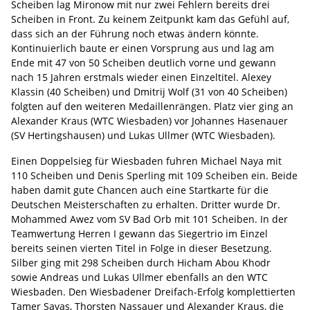
Scheiben lag Mironow mit nur zwei Fehlern bereits drei
Scheiben in Front. Zu keinem Zeitpunkt kam das Gefühl auf,
dass sich an der Führung noch etwas ändern könnte.
Kontinuierlich baute er einen Vorsprung aus und lag am
Ende mit 47 von 50 Scheiben deutlich vorne und gewann
nach 15 Jahren erstmals wieder einen Einzeltitel. Alexey
Klassin (40 Scheiben) und Dmitrij Wolf (31 von 40 Scheiben)
folgten auf den weiteren Medaillenrängen. Platz vier ging an
Alexander Kraus (WTC Wiesbaden) vor Johannes Hasenauer
(SV Hertingshausen) und Lukas Ullmer (WTC Wiesbaden).
Einen Doppelsieg für Wiesbaden fuhren Michael Naya mit
110 Scheiben und Denis Sperling mit 109 Scheiben ein. Beide
haben damit gute Chancen auch eine Startkarte für die
Deutschen Meisterschaften zu erhalten. Dritter wurde Dr.
Mohammed Awez vom SV Bad Orb mit 101 Scheiben. In der
Teamwertung Herren I gewann das Siegertrio im Einzel
bereits seinen vierten Titel in Folge in dieser Besetzung.
Silber ging mit 298 Scheiben durch Hicham Abou Khodr
sowie Andreas und Lukas Ullmer ebenfalls an den WTC
Wiesbaden. Den Wiesbadener Dreifach-Erfolg komplettierten
Tamer Savas, Thorsten Nassauer und Alexander Kraus, die