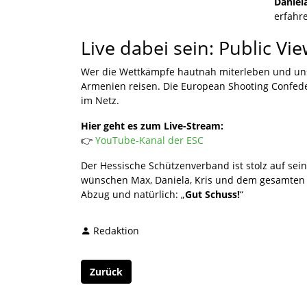
Daniel
erfahr
Live dabei sein: Public Vi
Wer die Wettkämpfe hautnah miterleben und un
Armenien reisen. Die European Shooting Confeder
im Netz.
Hier geht es zum Live-Stream:
👉
YouTube-Kanal der ESC
Der Hessische Schützenverband ist stolz auf sei
wünschen Max, Daniela, Kris und dem gesamten d
Abzug und natürlich: „
Gut Schuss!
“
Redaktion
Zurück