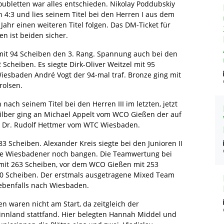
oubletten war alles entschieden. Nikolay Poddubskiy
 4:3 und lies seinem Titel bei den Herren I aus dem
 Jahr einen weiteren Titel folgen. Das DM-Ticket für
n ist beiden sicher.
it 94 Scheiben den 3. Rang. Spannung auch bei den
 Scheiben. Es siegte Dirk-Oliver Weitzel mit 95
esbaden André Vogt der 94-mal traf. Bronze ging mit
rolsen.
h seinem Titel bei den Herren III im letzten, jetzt
 Silber ging an Michael Appelt vom WCO Gießen der auf
ch Dr. Rudolf Hettmer vom WTC Wiesbaden.
 Scheiben. Alexander Kreis siegte bei den Junioren II
de Wiesbadener noch bangen. Die Teamwertung bei
 mit 263 Scheiben, vor dem WCO Gießen mit 253
 Scheiben. Der erstmals ausgetragene Mixed Team
ebenfalls nach Wiesbaden.
n waren nicht am Start, da zeitgleich der
 Finnland stattfand. Hier belegten Hannah Middel und