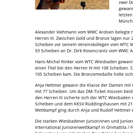
zwei D
gewann
letzten
Münche
Alexander Viehmann vom WWC Arolsen belegte m
Herren III. Zwischen Gold und Bronze lagen nur 2
Scheiben vor seinem Vereinskollegen vom WTC Wi
93 Scheiben an Dr. Dirk Rosencrantz vom WWC A
Hans-Michel Rinker vom WTC Wiesbaden gewann nac
einen Titel bei den Herren IV mit 108 Scheiben.
105 Scheiben kam. Die Bronzemedaille holte si
Anja Hettmer gewann die Klasse der Damen mit 83
mit 77 Scheiben. Um das DM-Ticket müssen bei
den Herren III sicherte sich der WTC Wiesbaden
Scheiben und dem KKSV Rüddingshausen mit 210
Wettkampf ging durch Anja und Rudolf Hettmer 
Die starken Wiesbadener Juniorinnen und Juniore
International Juniorenwettkampf in Orimattila /