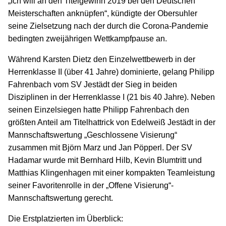
„Ich will an den Titelgewinn 2019 bei den Deutschen
Meisterschaften anknüpfen“, kündigte der Obersuhler
seine Zielsetzung nach der durch die Corona-Pandemie
bedingten zweijährigen Wettkampfpause an.
Während Karsten Dietz den Einzelwettbewerb in der
Herrenklasse II (über 41 Jahre) dominierte, gelang Philipp
Fahrenbach vom SV Jestädt der Sieg in beiden
Disziplinen in der Herrenklasse I (21 bis 40 Jahre). Neben
seinen Einzelsiegen hatte Philipp Fahrenbach den
größten Anteil am Titelhattrick von Edelweiß Jestädt in der
Mannschaftswertung „Geschlossene Visierung“
zusammen mit Björn Marz und Jan Pöpperl. Der SV
Hadamar wurde mit Bernhard Hilb, Kevin Blumtritt und
Matthias Klingenhagen mit einer kompakten Teamleistung
seiner Favoritenrolle in der „Offene Visierung“-
Mannschaftswertung gerecht.
Die Erstplatzierten im Überblick: