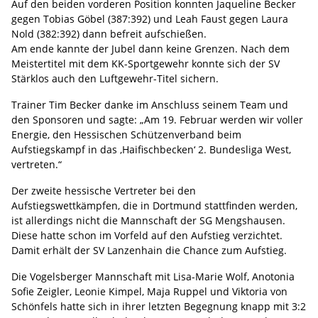
Auf den beiden vorderen Position konnten Jaqueline Becker
gegen Tobias Göbel (387:392) und Leah Faust gegen Laura
Nold (382:392) dann befreit aufschießen.
Am ende kannte der Jubel dann keine Grenzen. Nach dem
Meistertitel mit dem KK-Sportgewehr konnte sich der SV
Stärklos auch den Luftgewehr-Titel sichern.
Trainer Tim Becker danke im Anschluss seinem Team und
den Sponsoren und sagte: „Am 19. Februar werden wir voller
Energie, den Hessischen Schützenverband beim
Aufstiegskampf in das ‚Haifischbecken‘ 2. Bundesliga West,
vertreten.“
Der zweite hessische Vertreter bei den
Aufstiegswettkämpfen, die in Dortmund stattfinden werden,
ist allerdings nicht die Mannschaft der SG Mengshausen.
Diese hatte schon im Vorfeld auf den Aufstieg verzichtet.
Damit erhält der SV Lanzenhain die Chance zum Aufstieg.
Die Vogelsberger Mannschaft mit Lisa-Marie Wolf, Anotonia
Sofie Zeigler, Leonie Kimpel, Maja Ruppel und Viktoria von
Schönfels hatte sich in ihrer letzten Begegnung knapp mit 3:2