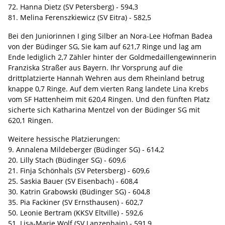
72. Hanna Dietz (SV Petersberg) - 594,3
81. Melina Ferenszkiewicz (SV Eitra) - 582,5
Bei den Juniorinnen I ging Silber an Nora-Lee Hofman Badea
von der Büdinger SG, Sie kam auf 621,7 Ringe und lag am
Ende lediglich 2,7 Zähler hinter der Goldmedaillengewinnerin
Franziska Straßer aus Bayern. Ihr Vorsprung auf die
drittplatzierte Hannah Wehren aus dem Rheinland betrug
knappe 0,7 Ringe. Auf dem vierten Rang landete Lina Krebs
vom SF Hattenheim mit 620,4 Ringen. Und den fünften Platz
sicherte sich Katharina Mentzel von der Büdinger SG mit
620,1 Ringen.
Weitere hessische Platzierungen:
9. Annalena Mildeberger (Büdinger SG) - 614,2
20. Lilly Stach (Büdinger SG) - 609,6
21. Finja Schönhals (SV Petersberg) - 609,6
25. Saskia Bauer (SV Eisenbach) - 608,4
30. Katrin Grabowski (Büdinger SG) - 604,8
35. Pia Fackiner (SV Ernsthausen) - 602,7
50. Leonie Bertram (KKSV Eltville) - 592,6
51. Lisa-Marie Wolf (SV Lanzenhain) - 591,9