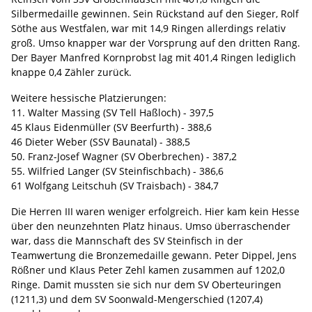
Silbermedaille gewinnen. Sein Rückstand auf den Sieger, Rolf
Söthe aus Westfalen, war mit 14,9 Ringen allerdings relativ
groß. Umso knapper war der Vorsprung auf den dritten Rang.
Der Bayer Manfred Kornprobst lag mit 401,4 Ringen lediglich
knappe 0,4 Zähler zurück.
Weitere hessische Platzierungen:
11. Walter Massing (SV Tell Haßloch) - 397,5
45 Klaus Eidenmüller (SV Beerfurth) - 388,6
46 Dieter Weber (SSV Baunatal) - 388,5
50. Franz-Josef Wagner (SV Oberbrechen) - 387,2
55. Wilfried Langer (SV Steinfischbach) - 386,6
61 Wolfgang Leitschuh (SV Traisbach) - 384,7
Die Herren III waren weniger erfolgreich. Hier kam kein Hesse
über den neunzehnten Platz hinaus. Umso überraschender
war, dass die Mannschaft des SV Steinfisch in der
Teamwertung die Bronzemedaille gewann. Peter Dippel, Jens
Rößner und Klaus Peter Zehl kamen zusammen auf 1202,0
Ringe. Damit mussten sie sich nur dem SV Oberteuringen
(1211,3) und dem SV Soonwald-Mengerschied (1207,4)