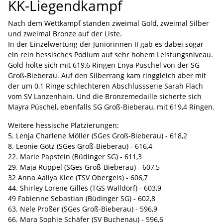
KK-Liegendkampf
Nach dem Wettkampf standen zweimal Gold, zweimal Silber
und zweimal Bronze auf der Liste.
In der Einzelwertung der Juniorinnen II gab es dabei sogar
ein rein hessisches Podium auf sehr hohem Leistungsniveau.
Gold holte sich mit 619,6 Ringen Enya Püschel von der SG
Groß-Bieberau. Auf den Silberrang kam ringgleich aber mit
der um 0,1 Ringe schlechteren Abschlussserie Sarah Flach
vom SV Lanzenhain. Und die Bronzemedaille sicherte sich
Mayra Püschel, ebenfalls SG Groß-Bieberau, mit 619,4 Ringen.
Weitere hessische Platzierungen:
5. Lenja Charlene Möller (SGes Groß-Bieberau) - 618,2
8. Leonie Götz (SGes Groß-Bieberau) - 616,4
22. Marie Papstein (Büdinger SG) - 611,3
29. Maja Ruppel (SGes Groß-Bieberau) - 607,5
32 Anna Aaliya Klee (TSV Obergeis) - 606,7
44. Shirley Lorene Gilles (TGS Walldorf) - 603,9
49 Fabienne Sebastian (Büdinger SG) - 602,8
63. Nele Prößer (SGes Groß-Bieberau) - 596,9
66. Mara Sophie Schäfer (SV Buchenau) - 596,6