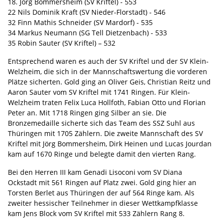
18. Jörg Bommersheim (SV Kriftel) - 553
22 Nils Dominik Kraft (SV Nieder-Florstadt) - 546
32 Finn Mathis Schneider (SV Mardorf) - 535
34 Markus Neumann (SG Tell Dietzenbach) - 533
35 Robin Sauter (SV Kriftel) – 532
Entsprechend waren es auch der SV Kriftel und der SV Klein-
Welzheim, die sich in der Mannschaftswertung die vorderen
Plätze sicherten. Gold ging an Oliver Geis, Christian Reitz und
Aaron Sauter vom SV Kriftel mit 1741 Ringen. Für Klein-
Welzheim traten Felix Luca Hollfoth, Fabian Otto und Florian
Peter an. Mit 1718 Ringen ging Silber an sie. Die
Bronzemedaille sicherte sich das Team des SSZ Suhl aus
Thüringen mit 1705 Zählern. Die zweite Mannschaft des SV
Kriftel mit Jörg Bommersheim, Dirk Heinen und Lucas Jourdan
kam auf 1670 Ringe und belegte damit den vierten Rang.
Bei den Herren III kam Genadi Lisoconi vom SV Diana
Ockstadt mit 561 Ringen auf Platz zwei. Gold ging hier an
Torsten Berlet aus Thüringen der auf 564 Ringe kam. Als
zweiter hessischer Teilnehmer in dieser Wettkampfklasse
kam Jens Block vom SV Kriftel mit 533 Zählern Rang 8.