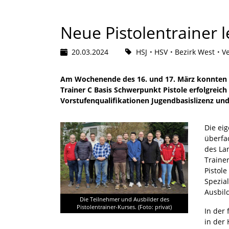
Neue Pistolentrainer 
20.03.2024
HSJ
HSV
Bezirk West
Ve
Am Wochenende des 16. und 17. März konnten 
Trainer C Basis Schwerpunkt Pistole erfolgreich
Vorstufenqualifikationen Jugendbasislizenz und 
Die ei
überfa
des La
Traine
Pistole
Spezial
Ausbil
Die Teilnehmer und Ausbilder des
Pistolentrainer-Kurses. (Foto: privat)
In der 
in der