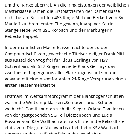
um drei Ringe übertraf. An die Ringleistungen der weiblichen
Masterklasse kamen die Erstplatzierten der Damenklasse
nicht heran. So reichten 463 Ringe Melanie Beckert vom SV
Mauloff zu ihrem ersten Titelgewinn, knapp vor Katrin
Stange-Hebel vom BSC Korbach und der Marburgerin
Rebecka Happel.
In der männlichen Masterklasse machte der zu den
Compoundschützen gewechselte Titelverteidiger Frank Plitt
aus Kassel den Weg frei für Klaus Gerlings von HSV
Götzenhain. Mit 527 Ringen erzielte Klaus Gerlings das
zweitbeste Ringergebnis aller Blankbogenschützen und
gewann mit einem komfortablen 24-Ringe Vorsprung seinen
ersten Hessenmeistertitel.
Erstmals im Wettkampfprogramm der Blankbogenschützen
waren die Wettkampfklassen „Senioren“ und „Schüler
weiblich“. Damit konnten sich die Sieger, Orland Tomlinson
von der gastgebenden SG Tell Dietzenbach und Lucia
Rössner vom KSV Wallbach auch als Erste in die Rekordliste
eintragen. Die gute Nachwuchsarbeit beim KSV Wallbach
unterstrich der Dreifacherfolg in der weiblichen