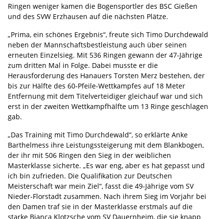
Ringen weniger kamen die Bogensportler des BSC Gießen
und des SVW Erzhausen auf die nächsten Plätze.
„Prima, ein schönes Ergebnis“, freute sich Timo Durchdewald
neben der Mannschaftsbestleistung auch über seinen
erneuten Einzelsieg. Mit 536 Ringen gewann der 47-Jährige
zum dritten Mal in Folge. Dabei musste er die
Herausforderung des Hanauers Torsten Merz bestehen, der
bis zur Hälfte des 60-Pfeile-Wettkampfes auf 18 Meter
Entfernung mit dem Titelverteidiger gleichauf war und sich
erst in der zweiten Wettkampfhälfte um 13 Ringe geschlagen
gab.
„Das Training mit Timo Durchdewald“, so erklärte Anke
Barthelmess ihre Leistungssteigerung mit dem Blankbogen,
der ihr mit 506 Ringen den Sieg in der weiblichen
Masterklasse sicherte. „Es war eng, aber es hat gepasst und
ich bin zufrieden. Die Qualifikation zur Deutschen
Meisterschaft war mein Ziel“, fasst die 49-Jährige vom SV
Nieder-Florstadt zusammen. Nach ihrem Sieg im Vorjahr bei
den Damen traf sie in der Masterklasse erstmals auf die
starke Bianca Klotzsche vom SV Dauernheim, die sie knapp