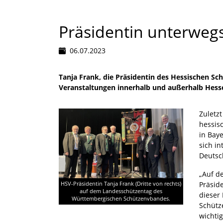
Präsidentin unterweg
06.07.2023
Tanja Frank, die Präsidentin des Hessischen S
Veranstaltungen innerhalb und außerhalb Hesse
Zuletzt
hessis
in Bay
sich i
Deutsc
„Auf d
Präsid
HSV-Präsidentin Tanja Frank (Dritte von rechts)
auf dem Landesschützentag des
dieser
Württembergischen Schützenvbandes.
Schütz
wichti