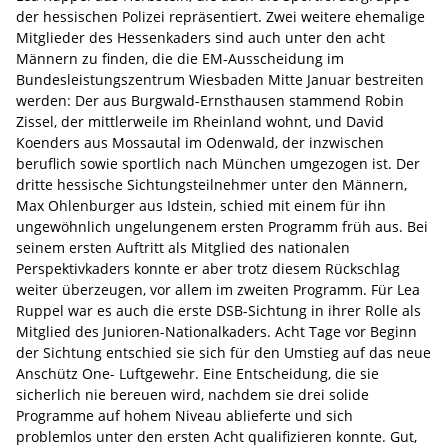
der hessischen Polizei repräsentiert. Zwei weitere ehemalige
Mitglieder des Hessenkaders sind auch unter den acht
Männern zu finden, die die EM-Ausscheidung im
Bundesleistungszentrum Wiesbaden Mitte Januar bestreiten
werden: Der aus Burgwald-Ernsthausen stammend Robin
Zissel, der mittlerweile im Rheinland wohnt, und David
Koenders aus Mossautal im Odenwald, der inzwischen
beruflich sowie sportlich nach München umgezogen ist. Der
dritte hessische Sichtungsteilnehmer unter den Männern,
Max Ohlenburger aus Idstein, schied mit einem für ihn
ungewöhnlich ungelungenem ersten Programm früh aus. Bei
seinem ersten Auftritt als Mitglied des nationalen
Perspektivkaders konnte er aber trotz diesem Rückschlag
weiter überzeugen, vor allem im zweiten Programm. Für Lea
Ruppel war es auch die erste DSB-Sichtung in ihrer Rolle als
Mitglied des Junioren-Nationalkaders. Acht Tage vor Beginn
der Sichtung entschied sie sich für den Umstieg auf das neue
Anschütz One- Luftgewehr. Eine Entscheidung, die sie
sicherlich nie bereuen wird, nachdem sie drei solide
Programme auf hohem Niveau ablieferte und sich
problemlos unter den ersten Acht qualifizieren konnte. Gut,