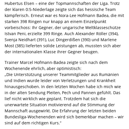
Hubertus Elsen – eine der Topmannschaften der Liga. Trotz
der klaren 0:5-Niederlage zeigte sich das hessische Team
kämpferisch. Erneut war es Nora-Lee Hofmann Badea, die mit
starken 398 Ringen nur knapp an einem Einzelpunkt
vorbeischoss: Ihr Gegner, der ungarische Weltklasseschütze
Istvan Peni, erzielte 399 Ringe. Auch Alexander Röller (394),
Svenja Neidhart (391), Luc Dingerdißen (390) und Marlene
Most (385) lieferten solide Leistungen ab, mussten sich aber
der internationalen Klasse ihrer Gegner beugen.
Trainer Marcel Hofmann-Badea zeigte sich nach dem
Wochenende ehrlich, aber optimistisch:
„Die Unterstützung unserer Teammitglieder aus Rumänien
und Indien wurde leider von Verletzungen und Krankheit
hinausgeschoben. In den letzten Wochen habe ich mich wie
in der alten Sendung Pleiten, Pech und Pannen gefühlt. Das
lief nicht wirklich wie geplant. Trotzdem hat sich die
unerwartete Situation motivierend auf die Stimmung der
Mannschaft ausgewirkt. Die Erfahrung der letzten beiden
Bundesliga-Wochenenden wird sich bemerkbar machen – wir
sind auf dem richtigen Kurs.“