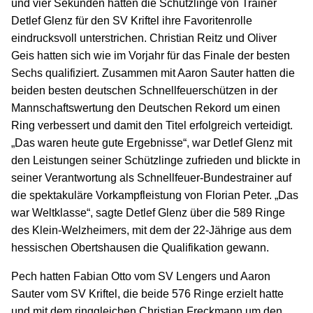
und vier Sekunden hatten die Schützlinge von Trainer
Detlef Glenz für den SV Kriftel ihre Favoritenrolle
eindrucksvoll unterstrichen. Christian Reitz und Oliver
Geis hatten sich wie im Vorjahr für das Finale der besten
Sechs qualifiziert. Zusammen mit Aaron Sauter hatten die
beiden besten deutschen Schnellfeuerschützen in der
Mannschaftswertung den Deutschen Rekord um einen
Ring verbessert und damit den Titel erfolgreich verteidigt.
„Das waren heute gute Ergebnisse“, war Detlef Glenz mit
den Leistungen seiner Schützlinge zufrieden und blickte in
seiner Verantwortung als Schnellfeuer-Bundestrainer auf
die spektakuläre Vorkampfleistung von Florian Peter. „Das
war Weltklasse“, sagte Detlef Glenz über die 589 Ringe
des Klein-Welzheimers, mit dem der 22-Jährige aus dem
hessischen Obertshausen die Qualifikation gewann.
Pech hatten Fabian Otto vom SV Lengers und Aaron
Sauter vom SV Kriftel, die beide 576 Ringe erzielt hatte
und mit dem ringgleichen Christian Freckmann um den