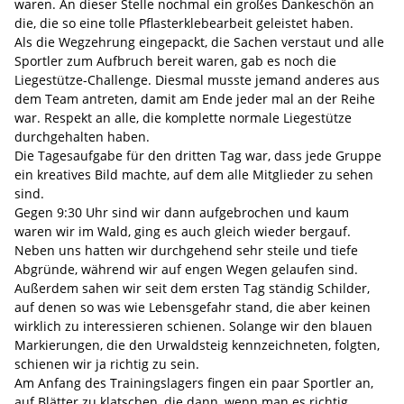
waren. An dieser Stelle nochmal ein großes Dankeschön an
die, die so eine tolle Pflasterklebearbeit geleistet haben.
Als die Wegzehrung eingepackt, die Sachen verstaut und alle
Sportler zum Aufbruch bereit waren, gab es noch die
Liegestütze-Challenge. Diesmal musste jemand anderes aus
dem Team antreten, damit am Ende jeder mal an der Reihe
war. Respekt an alle, die komplette normale Liegestütze
durchgehalten haben.
Die Tagesaufgabe für den dritten Tag war, dass jede Gruppe
ein kreatives Bild machte, auf dem alle Mitglieder zu sehen
sind.
Gegen 9:30 Uhr sind wir dann aufgebrochen und kaum
waren wir im Wald, ging es auch gleich wieder bergauf.
Neben uns hatten wir durchgehend sehr steile und tiefe
Abgründe, während wir auf engen Wegen gelaufen sind.
Außerdem sahen wir seit dem ersten Tag ständig Schilder,
auf denen so was wie Lebensgefahr stand, die aber keinen
wirklich zu interessieren schienen. Solange wir den blauen
Markierungen, die den Urwaldsteig kennzeichneten, folgten,
schienen wir ja richtig zu sein.
Am Anfang des Trainingslagers fingen ein paar Sportler an,
auf Blätter zu klatschen, die dann, wenn man es richtig