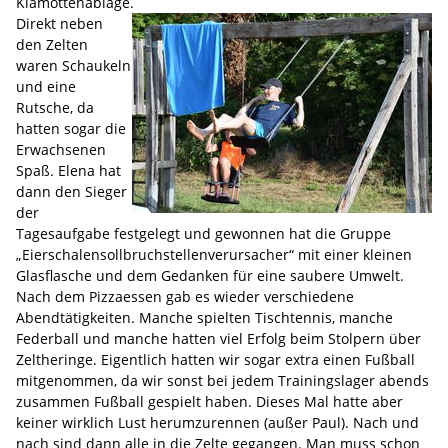
Klamottenablage.
Direkt neben
den Zelten
waren Schaukeln
und eine
Rutsche, da
hatten sogar die
Erwachsenen
Spaß. Elena hat
dann den Sieger
der
Tagesaufgabe festgelegt und gewonnen hat die Gruppe
„Eierschalensollbruchstellenverursacher“ mit einer kleinen
Glasflasche und dem Gedanken für eine saubere Umwelt.
Nach dem Pizzaessen gab es wieder verschiedene
Abendtätigkeiten. Manche spielten Tischtennis, manche
Federball und manche hatten viel Erfolg beim Stolpern über
Zeltheringe. Eigentlich hatten wir sogar extra einen Fußball
mitgenommen, da wir sonst bei jedem Trainingslager abends
zusammen Fußball gespielt haben. Dieses Mal hatte aber
keiner wirklich Lust herumzurennen (außer Paul). Nach und
nach sind dann alle in die Zelte gegangen. Man muss schon