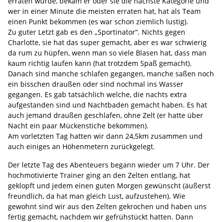
erraten wurde, bekam er oder sie die nächste Kategorie und
wer in einer Minute die meisten erraten hat, hat als Team
einen Punkt bekommen (es war schon ziemlich lustig).
Zu guter Letzt gab es den „Sportinator“. Nichts gegen
Charlotte, sie hat das super gemacht, aber es war schwierig
da rum zu hüpfen, wenn man so viele Blasen hat, dass man
kaum richtig laufen kann (hat trotzdem Spaß gemacht).
Danach sind manche schlafen gegangen, manche saßen noch
ein bisschen draußen oder sind nochmal ins Wasser
gegangen. Es gab tatsächlich welche, die nachts extra
aufgestanden sind und Nachtbaden gemacht haben. Es hat
auch jemand draußen geschlafen, ohne Zelt (er hatte über
Nacht ein paar Mückenstiche bekommen).
Am vorletzten Tag hatten wir dann 24,5km zusammen und
auch einiges an Höhenmetern zurückgelegt.
Der letzte Tag des Abenteuers begann wieder um 7 Uhr. Der
hochmotivierte Trainer ging an den Zelten entlang, hat
geklopft und jedem einen guten Morgen gewünscht (äußerst
freundlich, da hat man gleich Lust, aufzustehen). Wie
gewohnt sind wir aus den Zelten gekrochen und haben uns
fertig gemacht, nachdem wir gefrühstückt hatten. Dann