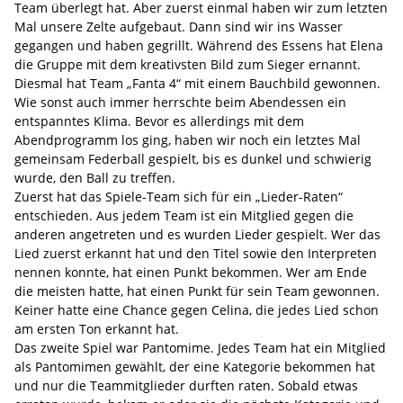
Team überlegt hat. Aber zuerst einmal haben wir zum letzten
Mal unsere Zelte aufgebaut. Dann sind wir ins Wasser
gegangen und haben gegrillt. Während des Essens hat Elena
die Gruppe mit dem kreativsten Bild zum Sieger ernannt.
Diesmal hat Team „Fanta 4“ mit einem Bauchbild gewonnen.
Wie sonst auch immer herrschte beim Abendessen ein
entspanntes Klima. Bevor es allerdings mit dem
Abendprogramm los ging, haben wir noch ein letztes Mal
gemeinsam Federball gespielt, bis es dunkel und schwierig
wurde, den Ball zu treffen.
Zuerst hat das Spiele-Team sich für ein „Lieder-Raten“
entschieden. Aus jedem Team ist ein Mitglied gegen die
anderen angetreten und es wurden Lieder gespielt. Wer das
Lied zuerst erkannt hat und den Titel sowie den Interpreten
nennen konnte, hat einen Punkt bekommen. Wer am Ende
die meisten hatte, hat einen Punkt für sein Team gewonnen.
Keiner hatte eine Chance gegen Celina, die jedes Lied schon
am ersten Ton erkannt hat.
Das zweite Spiel war Pantomime. Jedes Team hat ein Mitglied
als Pantomimen gewählt, der eine Kategorie bekommen hat
und nur die Teammitglieder durften raten. Sobald etwas