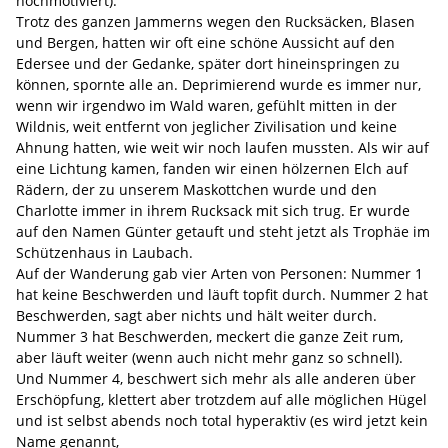
hochmotiviert).
Trotz des ganzen Jammerns wegen den Rucksäcken, Blasen
und Bergen, hatten wir oft eine schöne Aussicht auf den
Edersee und der Gedanke, später dort hineinspringen zu
können, spornte alle an. Deprimierend wurde es immer nur,
wenn wir irgendwo im Wald waren, gefühlt mitten in der
Wildnis, weit entfernt von jeglicher Zivilisation und keine
Ahnung hatten, wie weit wir noch laufen mussten. Als wir auf
eine Lichtung kamen, fanden wir einen hölzernen Elch auf
Rädern, der zu unserem Maskottchen wurde und den
Charlotte immer in ihrem Rucksack mit sich trug. Er wurde
auf den Namen Günter getauft und steht jetzt als Trophäe im
Schützenhaus in Laubach.
Auf der Wanderung gab vier Arten von Personen: Nummer 1
hat keine Beschwerden und läuft topfit durch. Nummer 2 hat
Beschwerden, sagt aber nichts und hält weiter durch.
Nummer 3 hat Beschwerden, meckert die ganze Zeit rum,
aber läuft weiter (wenn auch nicht mehr ganz so schnell).
Und Nummer 4, beschwert sich mehr als alle anderen über
Erschöpfung, klettert aber trotzdem auf alle möglichen Hügel
und ist selbst abends noch total hyperaktiv (es wird jetzt kein
Name genannt,