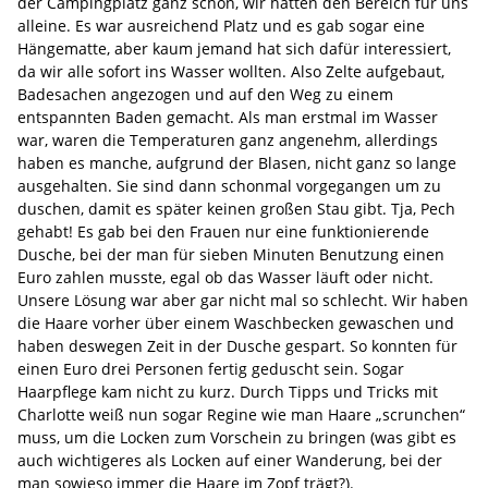
der Campingplatz ganz schön, wir hatten den Bereich für uns
alleine. Es war ausreichend Platz und es gab sogar eine
Hängematte, aber kaum jemand hat sich dafür interessiert,
da wir alle sofort ins Wasser wollten. Also Zelte aufgebaut,
Badesachen angezogen und auf den Weg zu einem
entspannten Baden gemacht. Als man erstmal im Wasser
war, waren die Temperaturen ganz angenehm, allerdings
haben es manche, aufgrund der Blasen, nicht ganz so lange
ausgehalten. Sie sind dann schonmal vorgegangen um zu
duschen, damit es später keinen großen Stau gibt. Tja, Pech
gehabt! Es gab bei den Frauen nur eine funktionierende
Dusche, bei der man für sieben Minuten Benutzung einen
Euro zahlen musste, egal ob das Wasser läuft oder nicht.
Unsere Lösung war aber gar nicht mal so schlecht. Wir haben
die Haare vorher über einem Waschbecken gewaschen und
haben deswegen Zeit in der Dusche gespart. So konnten für
einen Euro drei Personen fertig geduscht sein. Sogar
Haarpflege kam nicht zu kurz. Durch Tipps und Tricks mit
Charlotte weiß nun sogar Regine wie man Haare „scrunchen“
muss, um die Locken zum Vorschein zu bringen (was gibt es
auch wichtigeres als Locken auf einer Wanderung, bei der
man sowieso immer die Haare im Zopf trägt?).