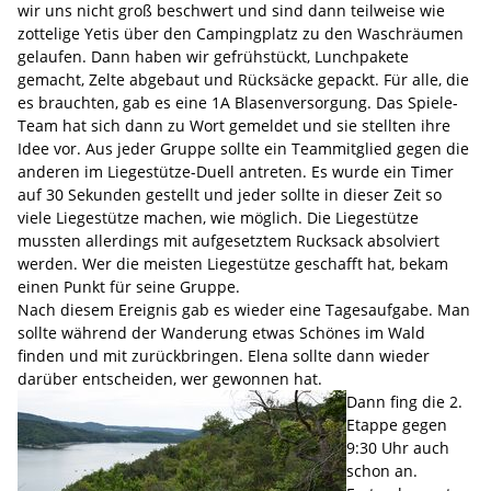
wir uns nicht groß beschwert und sind dann teilweise wie
zottelige Yetis über den Campingplatz zu den Waschräumen
gelaufen. Dann haben wir gefrühstückt, Lunchpakete
gemacht, Zelte abgebaut und Rücksäcke gepackt. Für alle, die
es brauchten, gab es eine 1A Blasenversorgung. Das Spiele-
Team hat sich dann zu Wort gemeldet und sie stellten ihre
Idee vor. Aus jeder Gruppe sollte ein Teammitglied gegen die
anderen im Liegestütze-Duell antreten. Es wurde ein Timer
auf 30 Sekunden gestellt und jeder sollte in dieser Zeit so
viele Liegestütze machen, wie möglich. Die Liegestütze
mussten allerdings mit aufgesetztem Rucksack absolviert
werden. Wer die meisten Liegestütze geschafft hat, bekam
einen Punkt für seine Gruppe.
Nach diesem Ereignis gab es wieder eine Tagesaufgabe. Man
sollte während der Wanderung etwas Schönes im Wald
finden und mit zurückbringen. Elena sollte dann wieder
darüber entscheiden, wer gewonnen hat.
Dann fing die 2.
Etappe gegen
9:30 Uhr auch
schon an.