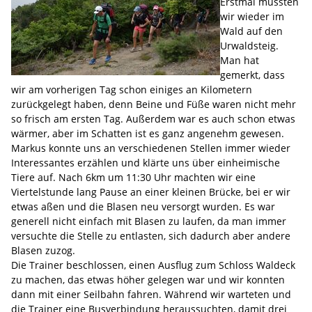
Erstmal mussten
wir wieder im
Wald auf den
Urwaldsteig.
Man hat
gemerkt, dass
wir am vorherigen Tag schon einiges an Kilometern
zurückgelegt haben, denn Beine und Füße waren nicht mehr
so frisch am ersten Tag. Außerdem war es auch schon etwas
wärmer, aber im Schatten ist es ganz angenehm gewesen.
Markus konnte uns an verschiedenen Stellen immer wieder
Interessantes erzählen und klärte uns über einheimische
Tiere auf. Nach 6km um 11:30 Uhr machten wir eine
Viertelstunde lang Pause an einer kleinen Brücke, bei er wir
etwas aßen und die Blasen neu versorgt wurden. Es war
generell nicht einfach mit Blasen zu laufen, da man immer
versuchte die Stelle zu entlasten, sich dadurch aber andere
Blasen zuzog.
Die Trainer beschlossen, einen Ausflug zum Schloss Waldeck
zu machen, das etwas höher gelegen war und wir konnten
dann mit einer Seilbahn fahren. Während wir warteten und
die Trainer eine Busverbindung heraussuchten, damit drei