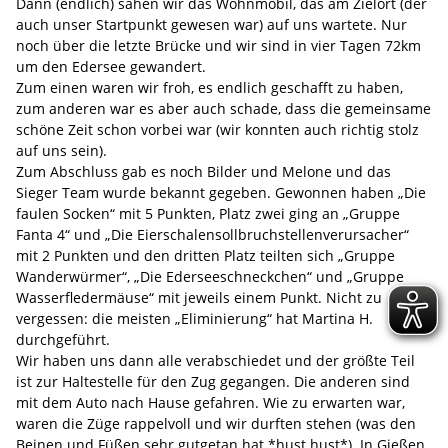
Dann (endlich) sahen wir das Wohnmobil, das am Zielort (der
auch unser Startpunkt gewesen war) auf uns wartete. Nur
noch über die letzte Brücke und wir sind in vier Tagen 72km
um den Edersee gewandert.
Zum einen waren wir froh, es endlich geschafft zu haben,
zum anderen war es aber auch schade, dass die gemeinsame
schöne Zeit schon vorbei war (wir konnten auch richtig stolz
auf uns sein).
Zum Abschluss gab es noch Bilder und Melone und das
Sieger Team wurde bekannt gegeben. Gewonnen haben „Die
faulen Socken“ mit 5 Punkten, Platz zwei ging an „Gruppe
Fanta 4“ und „Die Eierschalensollbruchstellenverursacher“
mit 2 Punkten und den dritten Platz teilten sich „Gruppe
Wanderwürmer“, „Die Ederseeschneckchen“ und „Gruppe
Wasserfledermäuse“ mit jeweils einem Punkt. Nicht zu
vergessen: die meisten „Eliminierung“ hat Martina H.
durchgeführt.
Wir haben uns dann alle verabschiedet und der größte Teil
ist zur Haltestelle für den Zug gegangen. Die anderen sind
mit dem Auto nach Hause gefahren. Wie zu erwarten war,
waren die Züge rappelvoll und wir durften stehen (was den
Beinen und Füßen sehr gutgetan hat *hust hust*). In Gießen