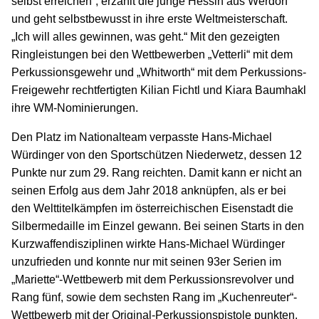
selbst erreichen“, erzählt die junge Hessin aus Werdorf
und geht selbstbewusst in ihre erste Weltmeisterschaft.
„Ich will alles gewinnen, was geht.“ Mit den gezeigten
Ringleistungen bei den Wettbewerben „Vetterli“ mit dem
Perkussionsgewehr und „Whitworth“ mit dem Perkussions-
Freigewehr rechtfertigten Kilian Fichtl und Kiara Baumhakl
ihre WM-Nominierungen.
Den Platz im Nationalteam verpasste Hans-Michael
Würdinger von den Sportschützen Niederwetz, dessen 12
Punkte nur zum 29. Rang reichten. Damit kann er nicht an
seinen Erfolg aus dem Jahr 2018 anknüpfen, als er bei
den Welttitelkämpfen im österreichischen Eisenstadt die
Silbermedaille im Einzel gewann. Bei seinen Starts in den
Kurzwaffendisziplinen wirkte Hans-Michael Würdinger
unzufrieden und konnte nur mit seinen 93er Serien im
„Mariette“-Wettbewerb mit dem Perkussionsrevolver und
Rang fünf, sowie dem sechsten Rang im „Kuchenreuter“-
Wettbewerb mit der Original-Perkussionspistole punkten.