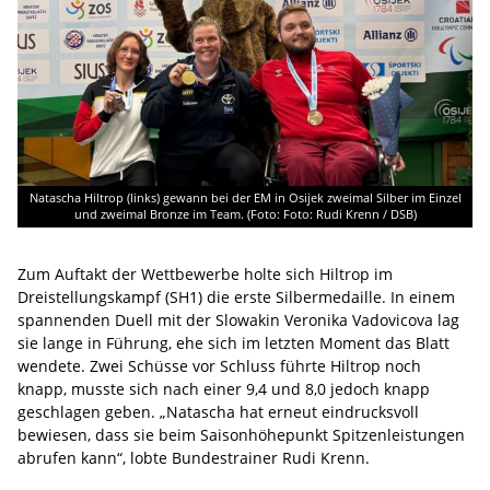
Natascha Hiltrop (links) gewann bei der EM in Osijek zweimal Silber im Einzel
und zweimal Bronze im Team. (Foto: Foto: Rudi Krenn / DSB)
Zum Auftakt der Wettbewerbe holte sich Hiltrop im
Dreistellungskampf (SH1) die erste Silbermedaille. In einem
spannenden Duell mit der Slowakin Veronika Vadovicova lag
sie lange in Führung, ehe sich im letzten Moment das Blatt
wendete. Zwei Schüsse vor Schluss führte Hiltrop noch
knapp, musste sich nach einer 9,4 und 8,0 jedoch knapp
geschlagen geben. „Natascha hat erneut eindrucksvoll
bewiesen, dass sie beim Saisonhöhepunkt Spitzenleistungen
abrufen kann“, lobte Bundestrainer Rudi Krenn.