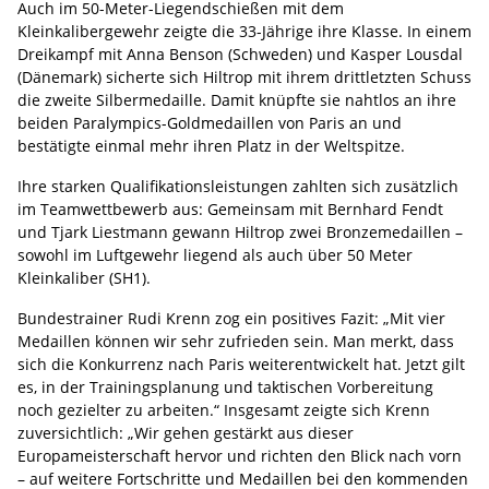
Auch im 50-Meter-Liegendschießen mit dem
Kleinkalibergewehr zeigte die 33-Jährige ihre Klasse. In einem
Dreikampf mit Anna Benson (Schweden) und Kasper Lousdal
(Dänemark) sicherte sich Hiltrop mit ihrem drittletzten Schuss
die zweite Silbermedaille. Damit knüpfte sie nahtlos an ihre
beiden Paralympics-Goldmedaillen von Paris an und
bestätigte einmal mehr ihren Platz in der Weltspitze.
Ihre starken Qualifikationsleistungen zahlten sich zusätzlich
im Teamwettbewerb aus: Gemeinsam mit Bernhard Fendt
und Tjark Liestmann gewann Hiltrop zwei Bronzemedaillen –
sowohl im Luftgewehr liegend als auch über 50 Meter
Kleinkaliber (SH1).
Bundestrainer Rudi Krenn zog ein positives Fazit: „Mit vier
Medaillen können wir sehr zufrieden sein. Man merkt, dass
sich die Konkurrenz nach Paris weiterentwickelt hat. Jetzt gilt
es, in der Trainingsplanung und taktischen Vorbereitung
noch gezielter zu arbeiten.“ Insgesamt zeigte sich Krenn
zuversichtlich: „Wir gehen gestärkt aus dieser
Europameisterschaft hervor und richten den Blick nach vorn
– auf weitere Fortschritte und Medaillen bei den kommenden